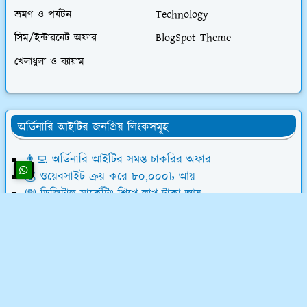
ভ্রমণ ও পর্যটন
Technology
সিম/ইন্টারনেট অফার
BlogSpot Theme
খেলাধুলা ও ব্যায়াম
অর্ডিনারি আইটির জনপ্রিয় লিংকসমূহ
👨‍💻 অর্ডিনারি আইটির সমস্ত চাকরির অফার
💰 ওয়েবসাইট ক্রয় করে ৮০,০০০৳ আয়
💸 ডিজিটাল মার্কেটিং শিখে লাখ টাকা আয়
📝 লেখালেখি করে মাসে ১৫,০০০৳ আয়
💻 ব্লগ মনিটাইজেশন কোর্স (৫৮ ক্লাস)