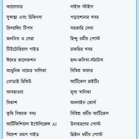
ক্যালেন্ডার
লাইফ স্টাইল
সুস্বাস্থ্য এবং চিকিৎসা
পড়াশোনার খবর
ফ্রিল্যান্সিং টিপস
সরকারি সেবা
জনপ্রিয় ও সেরা
হিন্দু ধর্মীয় পোস্ট
টিউটোরিয়াল গাইড
চাকরির খবর
ঈদের কালেকশন
ছন্দ-কবিতা-স্ট্যাটাস
আধুনিক নামের তালিকা
বিভিন্ন অফার
প্রোডাক্ট রিভিউ
আর্টিকেল রাইটিং
আবহাওয়া
মূল্য তালিকা
বিকাশ
অনলাইন কোর্স
কৃষি বিষয়ক তথ্য
বিভিন্ন ধর্মীয় আর্টিকেল
আর্টিফিশিয়াল ইন্টেলিজেন্স AI
উদাহরণের পোস্ট
বিদেশ ভ্রমণ গাইড
খ্রিষ্টান ধর্মীয় পোস্ট