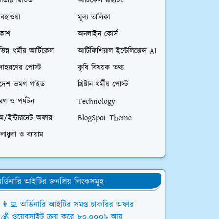
রোডাক্ট রিভিউ
আর্টিকেল রাইটিং
বহাওয়া
মূল্য তালিকা
িকাশ
অনলাইন কোর্স
ভিন্ন ধর্মীয় আর্টিকেল
আর্টিফিশিয়াল ইন্টেলিজেন্স AI
দাহরণের পোস্ট
কৃষি বিষয়ক তথ্য
িদেশ ভ্রমণ গাইড
খ্রিষ্টান ধর্মীয় পোস্ট
রমণ ও পর্যটন
Technology
িম/ইন্টারনেট অফার
BlogSpot Theme
লাধুলা ও ব্যায়াম
র্ডিনারি আইটির জনপ্রিয় লিংকসমূহ
👨‍💻 অর্ডিনারি আইটির সমস্ত চাকরির অফার
💰 ওয়েবসাইট ক্রয় করে ৮০,০০০৳ আয়