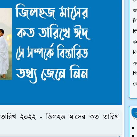
প্
আ
ব
বি
উ
ব
ভ্
স
খে
অ
১০ তারিখ ২০২২ - জিলহজ মাসের কত তারিখ