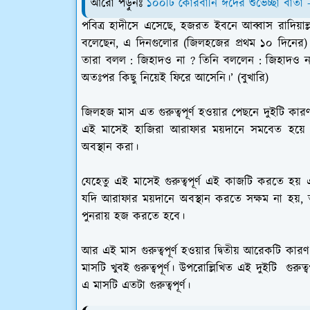
আরো পড়ুনঃ
১০০টি কোরবানি ঈদের শুভেচ্ছা বার্তা
পবিত্র হাদীসে এসেছে, হজরত ইবনে আব্বাস রাদিয়াল্লাহু
বলেছেন, এ দিনগুলোর (জিলহজের প্রথম ১০ দিনে
তারা বলল : জিহাদও না ? তিনি বললেন : জিহাদও না,
অতঃপর কিছু নিয়েই ফিরে আসেনি।’ (বুখারি)
জিলহজ মাস এত গুরুত্বপূর্ণ হওয়ার পেছনে দুইটি কার
এই মাসেই হাজিরা আরাফার ময়দানে সমবেত হয়ে থ
অবস্থান করা।
যেহেতু এই মাসেই গুরুত্বপূর্ণ এই কাজটি করতে হয় 
যদি আরাফার ময়দানে অবস্থান করতে সক্ষম না হয়
পুনরায় হজ করতে হবে।
আর এই মাস গুরুত্বপূর্ণ হওয়ার দ্বিতীয় আরেকটি 
মাসটি খুবই গুরুত্বপূর্ণ। উপরোল্লিখিত এই দুইটি গু
এ মাসটি এতটা গুরুত্বপূর্ণ।