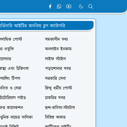
র্ডিনারি আইটির জনপ্রিয় ব্লগ ক্যাটাগরি
সলামিক পোস্ট
সমকালীন তথ্য
্য প্রযুক্তি
অনলাইন ইনকাম
যালেন্ডার
লাইফ স্টাইল
স্বাস্থ্য এবং চিকিৎসা
পড়াশোনার খবর
রিল্যান্সিং টিপস
সরকারি সেবা
প্রিয় ও সেরা
হিন্দু ধর্মীয় পোস্ট
িউটোরিয়াল গাইড
চাকরির খবর
দের কালেকশন
ছন্দ-কবিতা-স্ট্যাটাস
ধুনিক নামের তালিকা
বিভিন্ন অফার