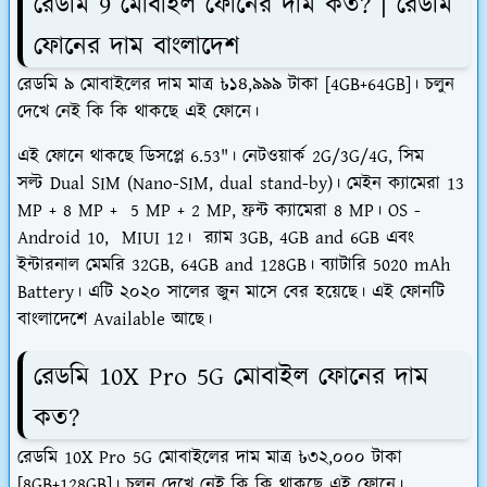
রেডমি 9 মোবাইল ফোনের দাম কত? | রেডমি
ফোনের দাম বাংলাদেশ
রেডমি ৯ মোবাইলের দাম মাত্র ৳১৪,৯৯৯ টাকা [4GB+64GB]। চলুন
দেখে নেই কি কি থাকছে এই ফোনে।
এই ফোনে থাকছে ডিসপ্লে 6.53"। নেটওয়ার্ক 2G/3G/4G, সিম
সল্ট Dual SIM (Nano-SIM, dual stand-by)। মেইন ক্যামেরা 13
MP + 8 MP + 5 MP + 2 MP, ফ্রন্ট ক্যামেরা 8 MP। OS -
Android 10, MIUI 12। র‍্যাম 3GB, 4GB and 6GB এবং
ইন্টারনাল মেমরি 32GB, 64GB and 128GB। ব্যাটারি 5020 mAh
Battery। এটি ২০২০ সালের জুন মাসে বের হয়েছে। এই ফোনটি
বাংলাদেশে Available আছে।
রেডমি 10X Pro 5G মোবাইল ফোনের দাম
কত?
রেডমি 10X Pro 5G মোবাইলের দাম মাত্র ৳৩২,০০০ টাকা
[8GB+128GB]। চলুন দেখে নেই কি কি থাকছে এই ফোনে।