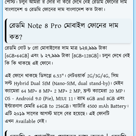
পোস্ট। চলুন আমরা র দেরি না করে দেখে নেই রেডমি ফোনের দাম
বাংলাদেশ ও রেডমি ফোনের দাম বাংলাদেশ কত টাকা।
রেডমি Note 8 Pro মোবাইল ফোনের দাম
কত?
রেডমি নোট ৮ প্রো মোবাইলের দাম মাত্র ৳২৪,৯৯৯ টাকা
[6GB+64GB] এবং ৳ ২৭,৯৯৯ টাকা [8GB+128GB]। চলুন দেখে নেই
কি কি থাকছে এই ফোনে।
এই ফোনে থাকছে ডিসপ্লে 6.53"। নেটওয়ার্ক 2G/3G/4G, সিম
সল্ট Hybrid Dual SIM (Nano-SIM, dual stand-by)। মেইন
ক্যামেরা 64 MP+ 8 MP+ 2 MP+ 2 MP, ফ্রন্ট ক্যামেরা 20 MP।
OS - Android 9.0 (Pie), MIUI 11। র‍্যাম 6GB and 8GB এবং
ইন্টারনাল মেমরি 64GB to 256GB। ব্যাটারি 4500 mAh Battery।
এটি ২০১৯ সালের আগস্ট মাসে বের হয়েছে। এই ফোনটি
এখন Available নেই।