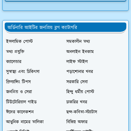
অর্ডিনারি আইটির জনপ্রিয় ব্লগ ক্যাটাগরি
ইসলামিক পোস্ট
সমকালীন তথ্য
তথ্য প্রযুক্তি
অনলাইন ইনকাম
ক্যালেন্ডার
লাইফ স্টাইল
সুস্বাস্থ্য এবং চিকিৎসা
পড়াশোনার খবর
ফ্রিল্যান্সিং টিপস
সরকারি সেবা
জনপ্রিয় ও সেরা
হিন্দু ধর্মীয় পোস্ট
টিউটোরিয়াল গাইড
চাকরির খবর
ঈদের কালেকশন
ছন্দ-কবিতা-স্ট্যাটাস
আধুনিক নামের তালিকা
বিভিন্ন অফার