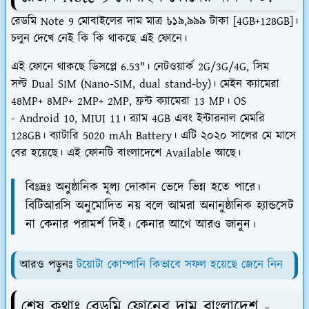
রেডমি Note 9 মোবাইলের দাম মাত্র ৳১৯,৯৯৯ টাকা [4GB+128GB]।
চলুন দেখে নেই কি কি থাকছে এই ফোনে।
এই ফোনে থাকছে ডিসপ্লে 6.53"। নেটওয়ার্ক 2G/3G/4G, সিম
সল্ট Dual SIM (Nano-SIM, dual stand-by)। মেইন ক্যামেরা
48MP+ 8MP+ 2MP+ 2MP, ফ্রন্ট ক্যামেরা 13 MP। OS
- Android 10, MIUI 11। র‍্যাম 4GB এবং ইন্টারনাল মেমরি
128GB। ব্যাটারি 5020 mAh Battery। এটি ২০২০ সালের মে মাসে
বের হয়েছে। এই ফোনটি বাংলাদেশে Available আছে।
বিঃদ্রঃ অনুষ্ঠানিক মূল্য দোকান ভেদে ভিন্ন হতে পারে।
বিটিআরসি অনুমোদিত নয় বলে আমরা অনানুষ্ঠানিক হ্যান্ডসেট
না কেনার পরামর্শ দিই। কেনার আগে আরও জানুন।
আরও পড়ুনঃ
টয়োটা কোম্পানি কিভাবে সফল হয়েছে জেনে নিন
শেষ কথাঃ রেডমি ফোনের দাম বাংলাদেশ -