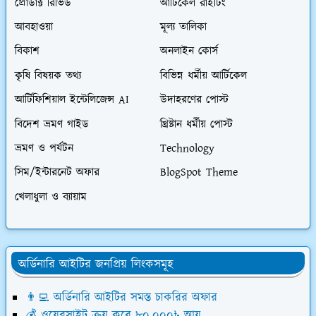
প্রোডাক্ট রিভিউ
আর্টিকেল রাইটিং
আবহাওয়া
মূল্য তালিকা
বিকাশ
অনলাইন কোর্স
কৃষি বিষয়ক তথ্য
বিভিন্ন ধর্মীয় আর্টিকেল
আর্টিফিশিয়াল ইন্টেলিজেন্স AI
উদাহরণের পোস্ট
বিদেশ ভ্রমণ গাইড
খ্রিষ্টান ধর্মীয় পোস্ট
ভ্রমণ ও পর্যটন
Technology
সিম/ইন্টারনেট অফার
BlogSpot Theme
খেলাধুলা ও ব্যায়াম
অর্ডিনারি আইটির জনপ্রিয় লিংকসমূহ
👨‍💻 অর্ডিনারি আইটির সমস্ত চাকরির অফার
💰 ওয়েবসাইট ক্রয় করে ৮০,০০০৳ আয়