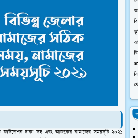
প্
আ
ব
কৃ
আর
ব
ভ্
স
খে
অ
 ফাউন্ডেশন ঢাকা সহ এবং আজকের নামাজের সময়সূচি ২০২১