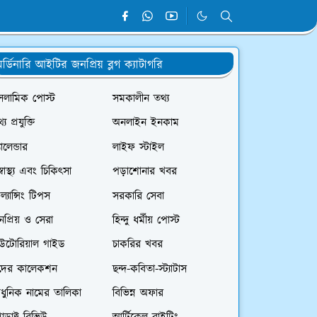
র্ডিনারি আইটির জনপ্রিয় ব্লগ ক্যাটাগরি
সলামিক পোস্ট
সমকালীন তথ্য
্য প্রযুক্তি
অনলাইন ইনকাম
যালেন্ডার
লাইফ স্টাইল
স্বাস্থ্য এবং চিকিৎসা
পড়াশোনার খবর
রিল্যান্সিং টিপস
সরকারি সেবা
প্রিয় ও সেরা
হিন্দু ধর্মীয় পোস্ট
িউটোরিয়াল গাইড
চাকরির খবর
দের কালেকশন
ছন্দ-কবিতা-স্ট্যাটাস
ধুনিক নামের তালিকা
বিভিন্ন অফার