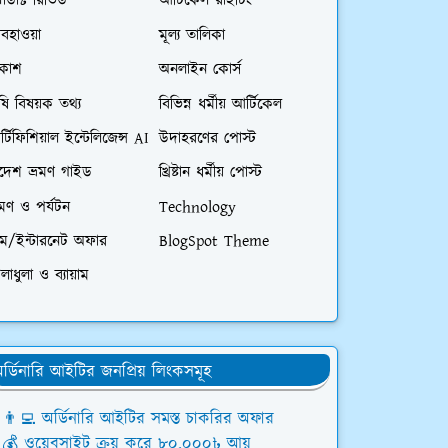
রোডাক্ট রিভিউ
আর্টিকেল রাইটিং
বহাওয়া
মূল্য তালিকা
িকাশ
অনলাইন কোর্স
ষি বিষয়ক তথ্য
বিভিন্ন ধর্মীয় আর্টিকেল
্টিফিশিয়াল ইন্টেলিজেন্স AI
উদাহরণের পোস্ট
িদেশ ভ্রমণ গাইড
খ্রিষ্টান ধর্মীয় পোস্ট
রমণ ও পর্যটন
Technology
িম/ইন্টারনেট অফার
BlogSpot Theme
লাধুলা ও ব্যায়াম
র্ডিনারি আইটির জনপ্রিয় লিংকসমূহ
👨‍💻 অর্ডিনারি আইটির সমস্ত চাকরির অফার
💰 ওয়েবসাইট ক্রয় করে ৮০,০০০৳ আয়