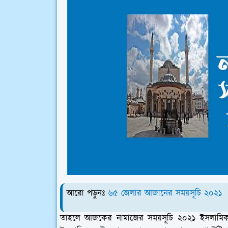
আরো পড়ুনঃ
৬৫ জেলার আজানের সময়সূচি ২০২১
তাহলে আজকের নামাজের সময়সূচি ২০২১ ইসলামিক