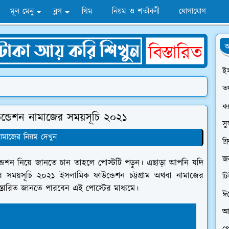
মূল মেনু
ব্লগ
থিম
নিয়ম ও শর্তাবলী
যোগাযোগ
অ
ই
তথ
ক্
ন্ডেশন নামাজের সময়সূচি ২০২১
সু
মাজের নিয়ম দেখুন
ফ্
জন
ডেশন নিয়ে জানতে চান তাহলে পোস্টটি পড়ুন। এছাড়া আপনি যদি
ের সময়সূচি ২০২১ ইসলামিক ফাউন্ডেশন চট্টগ্রাম অথবা নামাজের
ট
স্তারিত জানতে পারবেন এই পোস্টের মাধ্যমে।
ঈ
আ