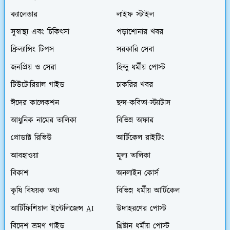
ক্যালেন্ডার
লাইফ স্টাইল
সুস্বাস্থ্য এবং চিকিৎসা
পড়াশোনার খবর
ফ্রিল্যান্সিং টিপস
সরকারি সেবা
জনপ্রিয় ও সেরা
হিন্দু ধর্মীয় পোস্ট
টিউটোরিয়াল গাইড
চাকরির খবর
ঈদের কালেকশন
ছন্দ-কবিতা-স্ট্যাটাস
আধুনিক নামের তালিকা
বিভিন্ন অফার
প্রোডাক্ট রিভিউ
আর্টিকেল রাইটিং
আবহাওয়া
মূল্য তালিকা
বিকাশ
অনলাইন কোর্স
কৃষি বিষয়ক তথ্য
বিভিন্ন ধর্মীয় আর্টিকেল
আর্টিফিশিয়াল ইন্টেলিজেন্স AI
উদাহরণের পোস্ট
বিদেশ ভ্রমণ গাইড
খ্রিষ্টান ধর্মীয় পোস্ট