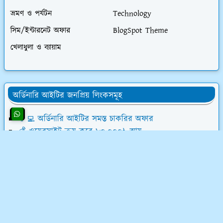
ভ্রমণ ও পর্যটন
Technology
সিম/ইন্টারনেট অফার
BlogSpot Theme
খেলাধুলা ও ব্যায়াম
অর্ডিনারি আইটির জনপ্রিয় লিংকসমূহ
👨‍💻 অর্ডিনারি আইটির সমস্ত চাকরির অফার
💰 ওয়েবসাইট ক্রয় করে ৮০,০০০৳ আয়
💸 ডিজিটাল মার্কেটিং শিখে লাখ টাকা আয়
📝 লেখালেখি করে মাসে ১৫,০০০৳ আয়
💻 ব্লগ মনিটাইজেশন কোর্স (৫৮ ক্লাস)