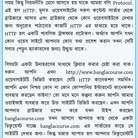
সময় কিছু নিয়মনীতি মেনে আসতে হয় যাকে আমরা বলি Protocol.
এই হল HTTP. মূলত ওয়েবসাইটের সকল কন্টেন্ট সার্ভার থেকে
ব্রাউজারে আসার এবং ব্রাউজার থেকে কোন ওয়েবসাইটকে দেখার
জন্য অনুরোধ পাঠানোর কাজটি HTTP এর মাধ্যমে হয়ে থাকে।
HTTP হল একটি পাবলিক ট্রান্সফার প্রটোকল। অর্থ্যাত আপনি যখন
কোন ওয়েব সাইটে আপনার কোন তথ্য প্রবেশ করান তখন সেটি
সবার (পড়ুন হ্যাকারদের জন্য) উন্মুক্ত থাকে।
বিষয়টা একটা উদাহরণের মাধ্যমে ক্লিয়ার করার চেষ্টা করা যাক।
ধরুন আপনি এখন http://www.banglacourse.com
ওয়েবসাইটটি ভিজিট করছেন যেটি HTTP কানেকশন সমর্থিত।
আপনি এখন নিশ্চয় কোন না কোন কোম্পানির ইন্টারনেট কানেকশন
ব্যবহার করছেন তাইনা? তো মনে মনে কল্পনা করুন আপনি আমার
ওয়াইফাই ব্যবহার করে উক্ত সাইটটি ভিজিট করছেন। এখন আপনি
আপনার ব্রাউজার ওপেন করে যখন টাইপ করছেন
banglacourse.com তখন আসলে আপনার কাছ থেকে একটা
রিকুয়েস্ট যাচ্ছে banglacourse.com এর সার্ভারের কাছে সে
সাইটটি দেখার জন্য। কিন্তু মজার ব্যাপার হল আপনার রিকুয়েস্টটি