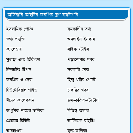
অর্ডিনারি আইটির জনপ্রিয় ব্লগ ক্যাটাগরি
ইসলামিক পোস্ট
সমকালীন তথ্য
তথ্য প্রযুক্তি
অনলাইন ইনকাম
ক্যালেন্ডার
লাইফ স্টাইল
সুস্বাস্থ্য এবং চিকিৎসা
পড়াশোনার খবর
ফ্রিল্যান্সিং টিপস
সরকারি সেবা
জনপ্রিয় ও সেরা
হিন্দু ধর্মীয় পোস্ট
টিউটোরিয়াল গাইড
চাকরির খবর
ঈদের কালেকশন
ছন্দ-কবিতা-স্ট্যাটাস
আধুনিক নামের তালিকা
বিভিন্ন অফার
প্রোডাক্ট রিভিউ
আর্টিকেল রাইটিং
আবহাওয়া
মূল্য তালিকা