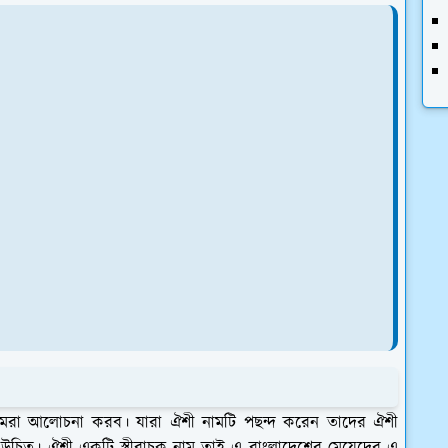
আমরা আলোচনা করব। যারা ঐশী নামটি পছন্দ করেন তাদের ঐশী