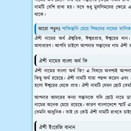
নামের অর্থ জেনে তারপরে সন্তানের ক্ষেত্রে নামটি রা
নামটি বেশি রাখা হয়। তবে শুধু মুসলিমদের ক্ষেত্রে 
থাকে।
আরো পড়ুনঃ
পাকিস্তানি মেয়ে শিশুদের নামের তালিক
ঐশী নামের অর্থ ঐশ্বরিক, ঈশ্বরপ্রাপ্ত, ঈশ্বরের দান
।
অসাধারণ। আপনি চাইলে আপনার সন্তানের নাম ঐশী রা
ঐশী নামের বাংলা অর্থ কি
ঐশী নামের বাংলা অর্থ কি? এ বিষয়ে অবশ্যই আপ
কিছু অর্থ রয়েছে। ঐশী নামটি যারা পছন্দ করেন এবং
হলো ঈশ্বরের থেকে প্রাপ্ত
। ঐশী নামটি যেমন ছোট তেম
আপনার আদরের কন্যা সন্তানকে যদি ছোট্ট নামে 
নামের অনেক মেয়ে রয়েছে। কারণ বাংলাদেশে স্মার্ট
তেমনি আধুনিক। তাই যে কেউ ঐশী নামটি রাখতে চাইলে
ঐশী ইংরেজি বানান