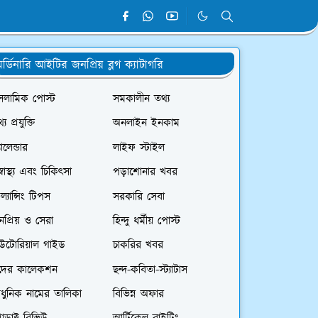
র্ডিনারি আইটির জনপ্রিয় ব্লগ ক্যাটাগরি
সলামিক পোস্ট
সমকালীন তথ্য
্য প্রযুক্তি
অনলাইন ইনকাম
যালেন্ডার
লাইফ স্টাইল
স্বাস্থ্য এবং চিকিৎসা
পড়াশোনার খবর
রিল্যান্সিং টিপস
সরকারি সেবা
প্রিয় ও সেরা
হিন্দু ধর্মীয় পোস্ট
িউটোরিয়াল গাইড
চাকরির খবর
দের কালেকশন
ছন্দ-কবিতা-স্ট্যাটাস
ধুনিক নামের তালিকা
বিভিন্ন অফার