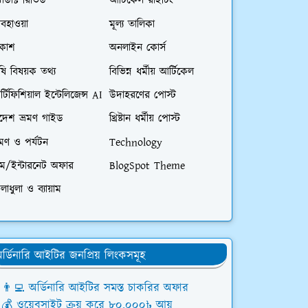
রোডাক্ট রিভিউ
আর্টিকেল রাইটিং
বহাওয়া
মূল্য তালিকা
িকাশ
অনলাইন কোর্স
ষি বিষয়ক তথ্য
বিভিন্ন ধর্মীয় আর্টিকেল
্টিফিশিয়াল ইন্টেলিজেন্স AI
উদাহরণের পোস্ট
িদেশ ভ্রমণ গাইড
খ্রিষ্টান ধর্মীয় পোস্ট
রমণ ও পর্যটন
Technology
িম/ইন্টারনেট অফার
BlogSpot Theme
লাধুলা ও ব্যায়াম
র্ডিনারি আইটির জনপ্রিয় লিংকসমূহ
👨‍💻 অর্ডিনারি আইটির সমস্ত চাকরির অফার
💰 ওয়েবসাইট ক্রয় করে ৮০,০০০৳ আয়