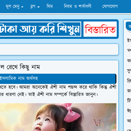
মূল মেনু
ব্লগ
থিম
নিয়ম ও শর্তাবলী
যোগাযোগ
অ
ই
তথ
ক্
িল রেখে কিছু নাম
সু
 ইসলামিক নাম অর্থসহ
ফ্
াখতে হবে। আমরা অনেকেই ঐশী নাম পছন্দ করে থাকি কিন্তু ঐশী
জন
 ধারণা নেই। তাই ঐশী নাম সম্পর্কে বিস্তারিত জানুন।
ট
ঈ
আ