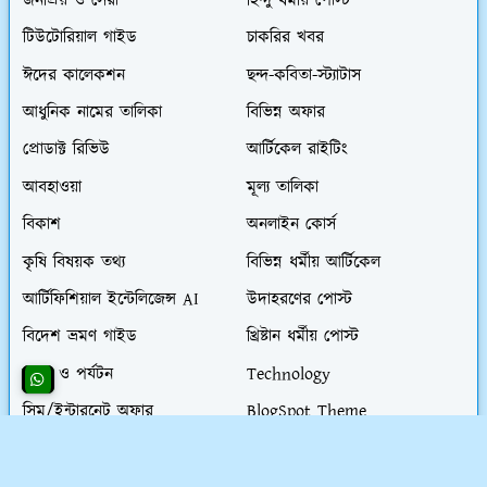
জনপ্রিয় ও সেরা
হিন্দু ধর্মীয় পোস্ট
টিউটোরিয়াল গাইড
চাকরির খবর
ঈদের কালেকশন
ছন্দ-কবিতা-স্ট্যাটাস
আধুনিক নামের তালিকা
বিভিন্ন অফার
প্রোডাক্ট রিভিউ
আর্টিকেল রাইটিং
আবহাওয়া
মূল্য তালিকা
বিকাশ
অনলাইন কোর্স
কৃষি বিষয়ক তথ্য
বিভিন্ন ধর্মীয় আর্টিকেল
আর্টিফিশিয়াল ইন্টেলিজেন্স AI
উদাহরণের পোস্ট
বিদেশ ভ্রমণ গাইড
খ্রিষ্টান ধর্মীয় পোস্ট
ভ্রমণ ও পর্যটন
Technology
সিম/ইন্টারনেট অফার
BlogSpot Theme
খেলাধুলা ও ব্যায়াম