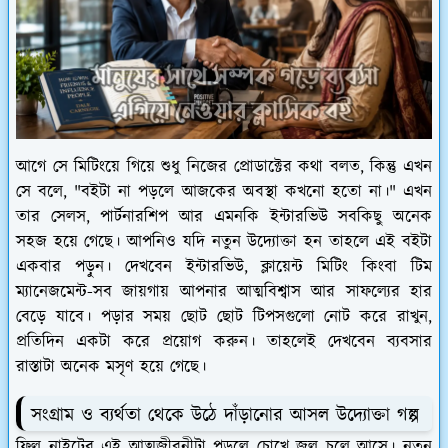
আগে সে মিটিংয়ে গিয়ে শুধু নিজের প্রোডাক্টের কথা বলত, কিন্তু এখন
সে বলে, "বইটা না পড়লে আজকের অবস্থা কখনো হতো না।" এখন
তার সেলস, পার্টনারশিপ আর এমনকি ইন্টারভিউ সবকিছু অনেক
সহজ হয়ে গেছে। আপনিও যদি নতুন উদ্যোক্তা হন তাহলে এই বইটা
একবার পড়ুন। দেখবেন ইন্টারভিউ, ক্লায়েন্ট মিটিং কিংবা টিম
ম্যানেজমেন্ট-সব জায়গায় আপনার আত্মবিশ্বাস আর সাফল্যের হার
বেড়ে যাবে। পড়ার সময় ছোট ছোট টিপসগুলো নোট করে রাখুন,
প্রতিদিন একটা করে প্রয়োগ করুন। তাহলেই দেখবেন ব্যবসার
রাস্তাটা অনেক মসৃণ হয়ে গেছে।
সংগ্রাম ও ব্যর্থতা থেকে উঠে দাঁড়ানোর আসল উদ্যোক্তা গল্প
ফিল নাইটের এই আত্মজীবনীটা পড়লে চোখে জল চলে আসে। নতুন