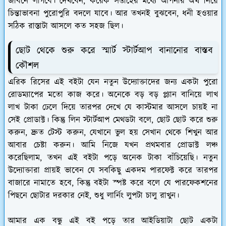
জীবনে লাগবে। দেখবেন, কয়েক সপ্তাহের মধ্যে আপনার অর্থ নিয়ে
চিন্তাভাবনা পুরোপুরি বদলে যাবে। আর তখনই বুঝবেন, ধনী হওয়ার
সঠিক রাস্তাটা আসলে কত সহজ ছিল।
ছোট থেকে শুরু করে স্মার্ট স্টার্টআপ বানানোর বাস্তব
কৌশল
এরিক রিসের এই বইটা যেন নতুন উদ্যোক্তাদের জন্য একটা পুরো
রোডম্যাপের মতো কাজ করে। অনেকে বড় বড় প্ল্যান বানিয়ে লাখ
লাখ টাকা ঢেলে দিয়ে তারপর দেখে যে কাস্টমার আসলে চায়ই না
সেই প্রোডাক্ট। কিন্তু লিন স্টার্টআপ মেথডটা বলে, ছোট ছোট করে শুরু
করুন, দ্রুত টেস্ট করুন, যেখানে ভুল হয় সেখান থেকে শিখুন আর
আবার চেষ্টা করুন। আমি নিজে যখন প্রথমবার প্রোডাক্ট লঞ্চ
করেছিলাম, তখন এই বইটা পড়ে অনেক টাকা বাঁচিয়েছি। নতুন
উদ্যোক্তারা প্রায়ই ভাবেন যে সবকিছু একদম পারফেক্ট করে তারপর
বাজারে নামাতে হবে, কিন্তু বইটা স্পষ্ট করে বলে যে পারফেকশনের
পিছনে ছোটার দরকার নেই, শুধু লার্নিং লুপটা চালু রাখুন।
আমার এক বন্ধু এই বই পড়ে তার আইডিয়াটা ছোট একটা