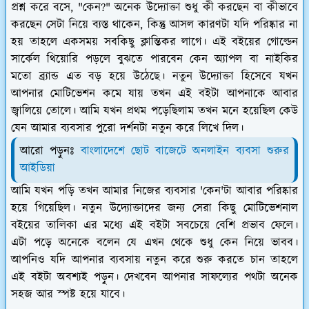
প্রশ্ন করে বসে, "কেন?" অনেক উদ্যোক্তা শুধু কী করছেন বা কীভাবে
করছেন সেটা নিয়ে ব্যস্ত থাকেন, কিন্তু আসল কারণটা যদি পরিষ্কার না
হয় তাহলে একসময় সবকিছু ক্লান্তিকর লাগে। এই বইয়ের গোল্ডেন
সার্কেল থিয়োরি পড়লে বুঝতে পারবেন কেন অ্যাপল বা নাইকির
মতো ব্র্যান্ড এত বড় হয়ে উঠেছে। নতুন উদ্যোক্তা হিসেবে যখন
আপনার মোটিভেশন কমে যায় তখন এই বইটা আপনাকে আবার
জ্বালিয়ে তোলে। আমি যখন প্রথম পড়েছিলাম তখন মনে হয়েছিল কেউ
যেন আমার ব্যবসার পুরো দর্শনটা নতুন করে লিখে দিল।
আরো পড়ুনঃ
বাংলাদেশে ছোট বাজেটে অনলাইন ব্যবসা শুরুর
আইডিয়া
আমি যখন পড়ি তখন আমার নিজের ব্যবসার 'কেন'টা আবার পরিষ্কার
হয়ে গিয়েছিল। নতুন উদ্যোক্তাদের জন্য সেরা কিছু মোটিভেশনাল
বইয়ের তালিকা এর মধ্যে এই বইটা সবচেয়ে বেশি প্রভাব ফেলে।
এটা পড়ে অনেকে বলেন যে এখন থেকে শুধু কেন নিয়ে ভাবব।
আপনিও যদি আপনার ব্যবসায় নতুন করে শুরু করতে চান তাহলে
এই বইটা অবশ্যই পড়ুন। দেখবেন আপনার সাফল্যের পথটা অনেক
সহজ আর স্পষ্ট হয়ে যাবে।