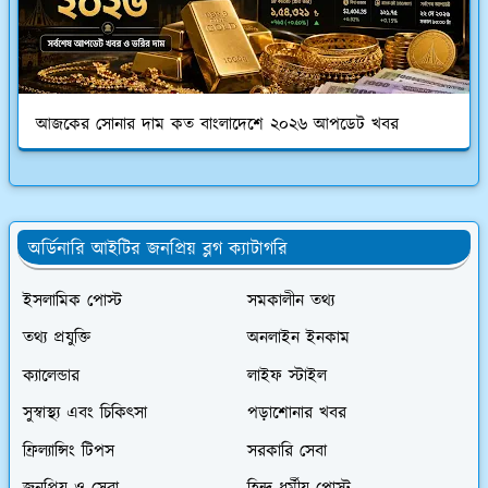
আজকের সোনার দাম কত বাংলাদেশে ২০২৬ আপডেট খবর
অর্ডিনারি আইটির জনপ্রিয় ব্লগ ক্যাটাগরি
ইসলামিক পোস্ট
সমকালীন তথ্য
তথ্য প্রযুক্তি
অনলাইন ইনকাম
ক্যালেন্ডার
লাইফ স্টাইল
সুস্বাস্থ্য এবং চিকিৎসা
পড়াশোনার খবর
ফ্রিল্যান্সিং টিপস
সরকারি সেবা