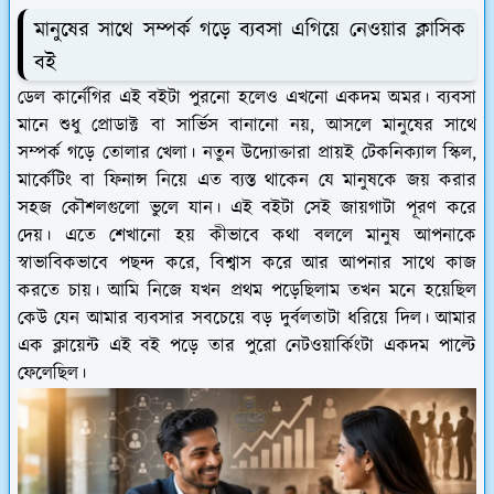
মানুষের সাথে সম্পর্ক গড়ে ব্যবসা এগিয়ে নেওয়ার ক্লাসিক
বই
ডেল কার্নেগির এই বইটা পুরনো হলেও এখনো একদম অমর। ব্যবসা
মানে শুধু প্রোডাক্ট বা সার্ভিস বানানো নয়, আসলে মানুষের সাথে
সম্পর্ক গড়ে তোলার খেলা। নতুন উদ্যোক্তারা প্রায়ই টেকনিক্যাল স্কিল,
মার্কেটিং বা ফিনান্স নিয়ে এত ব্যস্ত থাকেন যে মানুষকে জয় করার
সহজ কৌশলগুলো ভুলে যান। এই বইটা সেই জায়গাটা পূরণ করে
দেয়। এতে শেখানো হয় কীভাবে কথা বললে মানুষ আপনাকে
স্বাভাবিকভাবে পছন্দ করে, বিশ্বাস করে আর আপনার সাথে কাজ
করতে চায়। আমি নিজে যখন প্রথম পড়েছিলাম তখন মনে হয়েছিল
কেউ যেন আমার ব্যবসার সবচেয়ে বড় দুর্বলতাটা ধরিয়ে দিল। আমার
এক ক্লায়েন্ট এই বই পড়ে তার পুরো নেটওয়ার্কিংটা একদম পাল্টে
ফেলেছিল।