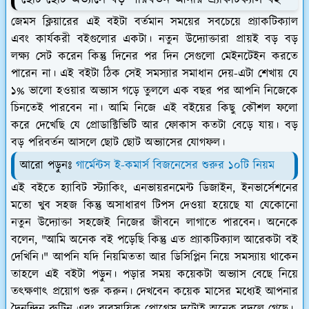
জেমস ক্লিয়ারের এই বইটা বর্তমান সময়ের সবচেয়ে প্র্যাকটিক্যাল
এবং কার্যকরী বইগুলোর একটা। নতুন উদ্যোক্তারা প্রায়ই বড় বড়
লক্ষ্য সেট করেন কিন্তু দিনের পর দিন সেগুলো মেইনটেইন করতে
পারেন না। এই বইটা ঠিক সেই সমস্যার সমাধান দেয়-এটা শেখায় যে
১% ভালো হওয়ার অভ্যাস গড়ে তুললে এক বছর পর আপনি নিজেকে
চিনতেই পারবেন না। আমি নিজে এই বইয়ের কিছু কৌশল ফলো
করে দেখেছি যে প্রোডাক্টিভিটি আর ফোকাস কতটা বেড়ে যায়। বড়
বড় পরিবর্তন আসলে ছোট ছোট অভ্যাসের যোগফল।
আরো পড়ুনঃ
গার্মেন্টস ই-কমার্স বিজনেসের শুরুর ১০টি নিয়ম
এই বইতে হ্যাবিট স্ট্যাকিং, এনভায়রনমেন্ট ডিজাইন, ইনভার্সেশনের
মতো খুব সহজ কিন্তু অসাধারণ টিপস দেওয়া হয়েছে যা যেকোনো
নতুন উদ্যোক্তা সহজেই নিজের জীবনে লাগাতে পারবেন। অনেকে
বলেন, "আমি অনেক বই পড়েছি কিন্তু এত প্র্যাকটিক্যাল আরেকটা বই
দেখিনি।" আপনি যদি নিয়মিততা আর ডিসিপ্লিন নিয়ে সমস্যায় থাকেন
তাহলে এই বইটা পড়ুন। পড়ার সময় কয়েকটা অভ্যাস বেছে নিয়ে
তৎক্ষণাৎ প্রয়োগ শুরু করুন। দেখবেন কয়েক মাসের মধ্যেই আপনার