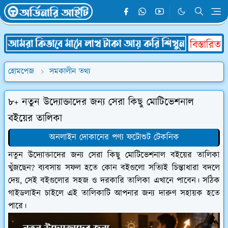
হোমপেজ
সমকালীন তথ্য
৮+ নতুন উদ্যোক্তাদের জন্য সেরা কিছু মোটিভেশনাল
বইয়ের তালিকা
অনলাইন দোকানের পণ্য ফটোশুট টেকনিক
নতুন উদ্যোক্তাদের জন্য সেরা কিছু মোটিভেশনাল বইয়ের তালিকা
খুঁজছেন? ব্যবসায় সফল হতে কোন বইগুলো সত্যিই চিন্তাধারা বদলে
দেয়, সেই বইগুলোর সহজ ও দরকারি তালিকা এখানে পাবেন। সঠিক
গাইডলাইন চাইলে এই তালিকাটি আপনার জন্য দারুণ সহায়ক হতে
পারে।