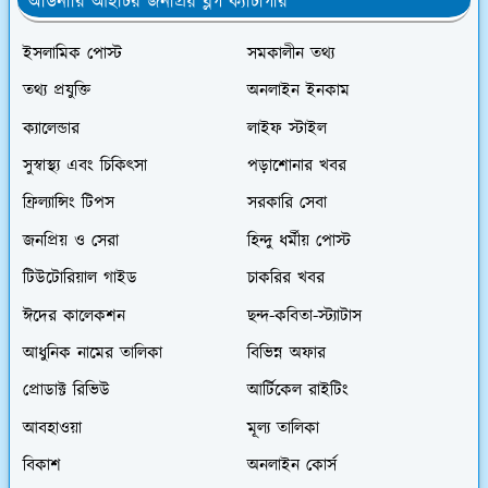
অর্ডিনারি আইটির জনপ্রিয় ব্লগ ক্যাটাগরি
ইসলামিক পোস্ট
সমকালীন তথ্য
তথ্য প্রযুক্তি
অনলাইন ইনকাম
ক্যালেন্ডার
লাইফ স্টাইল
সুস্বাস্থ্য এবং চিকিৎসা
পড়াশোনার খবর
ফ্রিল্যান্সিং টিপস
সরকারি সেবা
জনপ্রিয় ও সেরা
হিন্দু ধর্মীয় পোস্ট
টিউটোরিয়াল গাইড
চাকরির খবর
ঈদের কালেকশন
ছন্দ-কবিতা-স্ট্যাটাস
আধুনিক নামের তালিকা
বিভিন্ন অফার
প্রোডাক্ট রিভিউ
আর্টিকেল রাইটিং
আবহাওয়া
মূল্য তালিকা
বিকাশ
অনলাইন কোর্স