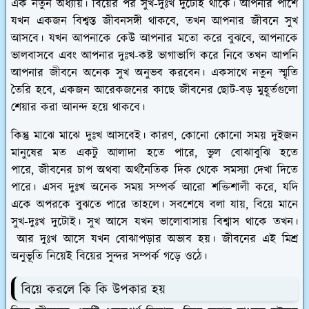
এক নতুন অধ্যায়। বিয়ের পর সুখ-দুঃখ দুটোই থাকে। আপনার পাশে
যখন একজন বিশ্বস্ত জীবনসঙ্গী থাকবে, তখন আপনার জীবনে সুখ
আসবে। যখন আপনাকে কেউ আপনার মতো করে বুঝবে, আপনাকে
ভালবাসবে এবং আপনার দুঃখ-কষ্ট ভাগাভাগি করে নিবে তখন আপনি
আপনার জীবনে অনেক সুখ অনুভব করবেন। একসাথে নতুন স্মৃতি
তৈরি হবে, একজন আরেকজনের কাছে জীবনের ছোট-বড় মুহূর্তগুলো
শেয়ার করা আনন্দ হয়ে থাকবে।
কিন্তু মাঝে মাঝে দুঃখ আসবেই। কারণ, কোনো কোনো সময় দুইজন
মানুষের মত একটু আলাদা হতে পারে, ভুল বোঝাবুঝি হতে
পারে, জীবনের চাপ অথবা অর্থনৈতিক দিক থেকে সমস্যা দেখা দিতে
পারে। এসব দুঃখ অনেক সময় সম্পর্ক আরো শক্তিশালী করে, যদি
একে অপরকে বুঝতে পারে তাহলে। সবশেষে বলা যায়, বিয়ে মানে
সুখ-দুঃখ দুটোই। সুখ আসে যখন ভালোবাসায় বিশ্বাস থাকে তখন।
আর দুঃখ আসে যখন বোঝাপড়ার অভাব হয়। জীবনের এই মিশ্র
অনুভূতি নিয়েই বিয়ের সুন্দর সম্পর্ক গড়ে ওঠে।
বিয়ে করলে কি কি উপকার হয়