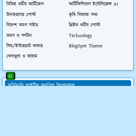
বিভিন্ন ধর্মীয় আর্টিকেল
আর্টিফিশিয়াল ইন্টেলিজেন্স AI
উদাহরণের পোস্ট
কৃষি বিষয়ক তথ্য
বিদেশ ভ্রমণ গাইড
খ্রিষ্টান ধর্মীয় পোস্ট
ভ্রমণ ও পর্যটন
Technology
সিম/ইন্টারনেট অফার
BlogSpot Theme
খেলাধুলা ও ব্যায়াম
অর্ডিনারি আইটির জনপ্রিয় লিংকসমূহ
👨‍💻 অর্ডিনারি আইটির সমস্ত চাকরির অফার
💰 ওয়েবসাইট ক্রয় করে ৮০,০০০৳ আয়
💸 ডিজিটাল মার্কেটিং শিখে লাখ টাকা আয়
📝 লেখালেখি করে মাসে ১৫,০০০৳ আয়
💻 ব্লগ মনিটাইজেশন কোর্স (৫৮ ক্লাস)