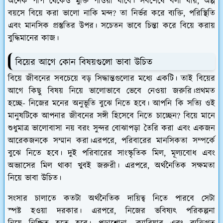
অনেক পাপ থেকেও মুক্তি পাওয়া যাবে। সবশেষে বলা যায়, অল্প
বয়সে বিয়ে করা ভালো নাকি মন্দ? তা নির্ভর করে ব্যক্তি, পরিস্থিতি
এবং মানসিক প্রস্তুতির উপর। সচেতন ভাবে চিন্তা করে বিয়ে করায়
বুদ্ধিমানের কাজ।
বিয়ের আগে কোন বিষয়গুলো ভাবা উচিত
বিয়ে জীবনের সবচেয়ে বড় সিদ্ধান্তগুলোর মধ্যে একটি। তাই বিয়ের
আগে কিছু বিষয় নিয়ে ভালোভাবে ভেবে নেওয়া জরুরি।প্রথমত
হচ্ছে- নিজের মনের অনুভূতি বুঝে নিতে হবে। আপনি কি সত্যি ওই
মানুষটিকে আপনার জীবনের সঙ্গী হিসেবে নিতে চাচ্ছেন? বিয়ে মানে
শুধুমাত্র ভালোবাসা নয় বরং সুন্দর বোঝাপড়া তৈরি করা এবং একজন
আরেকজনকে সম্মান করা।এরপরে, পরিবারের মানসিকতা সম্পর্কে
বুঝে নিতে হবে। দুই পরিবারের সাংস্কৃতিক মিল, মূল্যবোধ এবং
অভ্যাসের মিল থাকা খুবই জরুরী। এরপরে, অর্থনৈতিক সক্ষমতা
নিয়ে ভাবা উচিত।
সংসার চালাতে কতটা অর্থনৈতিক দায়িত্ব নিতে পারবে সেটা
স্পষ্ট হওয়া দরকার। এরপরে, নিজের ভবিষ্যৎ পরিকল্পনা