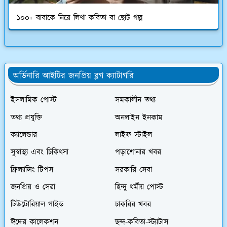
১০০+ বাবাকে নিয়ে লিখা কবিতা বা ছোট গল্প
অর্ডিনারি আইটির জনপ্রিয় ব্লগ ক্যাটাগরি
ইসলামিক পোস্ট
সমকালীন তথ্য
তথ্য প্রযুক্তি
অনলাইন ইনকাম
ক্যালেন্ডার
লাইফ স্টাইল
সুস্বাস্থ্য এবং চিকিৎসা
পড়াশোনার খবর
ফ্রিল্যান্সিং টিপস
সরকারি সেবা
জনপ্রিয় ও সেরা
হিন্দু ধর্মীয় পোস্ট
টিউটোরিয়াল গাইড
চাকরির খবর
ঈদের কালেকশন
ছন্দ-কবিতা-স্ট্যাটাস