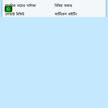
আধুনিক নামের তালিকা
বিভিন্ন অফার
প্রোডাক্ট রিভিউ
আর্টিকেল রাইটিং
আবহাওয়া
মূল্য তালিকা
বিকাশ
অনলাইন কোর্স
কৃষি বিষয়ক তথ্য
বিভিন্ন ধর্মীয় আর্টিকেল
আর্টিফিশিয়াল ইন্টেলিজেন্স AI
উদাহরণের পোস্ট
বিদেশ ভ্রমণ গাইড
খ্রিষ্টান ধর্মীয় পোস্ট
ভ্রমণ ও পর্যটন
Technology
সিম/ইন্টারনেট অফার
BlogSpot Theme
খেলাধুলা ও ব্যায়াম
অর্ডিনারি আইটির জনপ্রিয় লিংকসমূহ