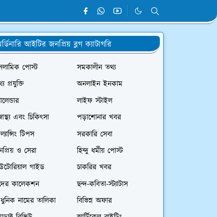
র্ডিনারি আইটির জনপ্রিয় ব্লগ ক্যাটাগরি
সলামিক পোস্ট
সমকালীন তথ্য
্য প্রযুক্তি
অনলাইন ইনকাম
যালেন্ডার
লাইফ স্টাইল
স্বাস্থ্য এবং চিকিৎসা
পড়াশোনার খবর
রিল্যান্সিং টিপস
সরকারি সেবা
প্রিয় ও সেরা
হিন্দু ধর্মীয় পোস্ট
িউটোরিয়াল গাইড
চাকরির খবর
দের কালেকশন
ছন্দ-কবিতা-স্ট্যাটাস
ধুনিক নামের তালিকা
বিভিন্ন অফার