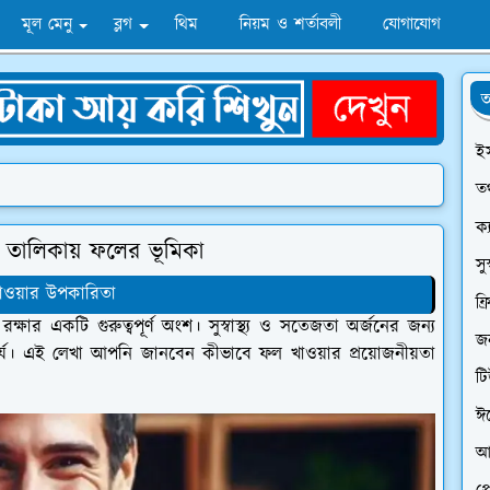
মূল মেনু
ব্লগ
থিম
নিয়ম ও শর্তাবলী
যোগাযোগ
অ
ই
তথ
ক্
য তালিকায় ফলের ভূমিকা
সু
াওয়ার উপকারিতা
ফ্
ষার একটি গুরুত্বপূর্ণ অংশ। সুস্বাস্থ্য ও সতেজতা অর্জনের জন্য
জন
রিহার্য। এই লেখা আপনি জানবেন কীভাবে ফল খাওয়ার প্রয়োজনীয়তা
ট
ঈ
আ