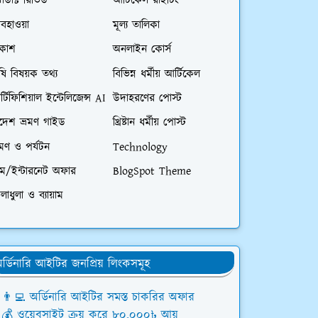
রোডাক্ট রিভিউ
আর্টিকেল রাইটিং
বহাওয়া
মূল্য তালিকা
িকাশ
অনলাইন কোর্স
ষি বিষয়ক তথ্য
বিভিন্ন ধর্মীয় আর্টিকেল
্টিফিশিয়াল ইন্টেলিজেন্স AI
উদাহরণের পোস্ট
িদেশ ভ্রমণ গাইড
খ্রিষ্টান ধর্মীয় পোস্ট
রমণ ও পর্যটন
Technology
িম/ইন্টারনেট অফার
BlogSpot Theme
লাধুলা ও ব্যায়াম
র্ডিনারি আইটির জনপ্রিয় লিংকসমূহ
👨‍💻 অর্ডিনারি আইটির সমস্ত চাকরির অফার
💰 ওয়েবসাইট ক্রয় করে ৮০,০০০৳ আয়