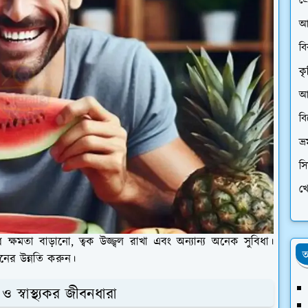
প্
আ
ব
কৃ
আর
ব
ভ্
স
খে
ষমতা বাড়ানো, ত্বক উজ্জ্বল রাখা এবং অন্যান্য অনেক সুবিধা।
অ
বনের উন্নতি করুন।
 স্বাস্থ্যকর জীবনধারা