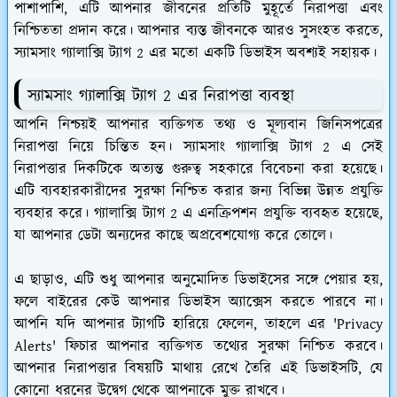
পাশাপাশি, এটি আপনার জীবনের প্রতিটি মুহূর্তে নিরাপত্তা এবং
নিশ্চিততা প্রদান করে। আপনার ব্যস্ত জীবনকে আরও সুসংহত করতে,
স্যামসাং গ্যালাক্সি ট্যাগ 2 এর মতো একটি ডিভাইস অবশ্যই সহায়ক।
স্যামসাং গ্যালাক্সি ট্যাগ 2 এর নিরাপত্তা ব্যবস্থা
আপনি নিশ্চয়ই আপনার ব্যক্তিগত তথ্য ও মূল্যবান জিনিসপত্রের
নিরাপত্তা নিয়ে চিন্তিত হন। স্যামসাং গ্যালাক্সি ট্যাগ 2 এ সেই
নিরাপত্তার দিকটিকে অত্যন্ত গুরুত্ব সহকারে বিবেচনা করা হয়েছে।
এটি ব্যবহারকারীদের সুরক্ষা নিশ্চিত করার জন্য বিভিন্ন উন্নত প্রযুক্তি
ব্যবহার করে। গ্যালাক্সি ট্যাগ 2 এ এনক্রিপশন প্রযুক্তি ব্যবহৃত হয়েছে,
যা আপনার ডেটা অন্যদের কাছে অপ্রবেশযোগ্য করে তোলে।
এ ছাড়াও, এটি শুধু আপনার অনুমোদিত ডিভাইসের সঙ্গে পেয়ার হয়,
ফলে বাইরের কেউ আপনার ডিভাইস অ্যাক্সেস করতে পারবে না।
আপনি যদি আপনার ট্যাগটি হারিয়ে ফেলেন, তাহলে এর 'Privacy
Alerts' ফিচার আপনার ব্যক্তিগত তথ্যের সুরক্ষা নিশ্চিত করবে।
আপনার নিরাপত্তার বিষয়টি মাথায় রেখে তৈরি এই ডিভাইসটি, যে
কোনো ধরনের উদ্বেগ থেকে আপনাকে মুক্ত রাখবে।