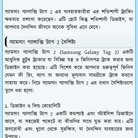
স্যামসাং গ্যালাক্সি ট্যাগ 2 এর ব্যবহারকারীরা এর শক্তিশালী ট্র্যাকিং
ক্ষমতার প্রশংসা করেছেন। এটি ছোট কিন্তু শক্তিশালী ডিভাইস, যা
আপনার দৈনন্দিন জীবনে অনেক সুবিধা এনে দেবে।
স্যামসাং গ্যালাক্সি ট্যাগ 2 বৈশিষ্ট্য
স্যামসাং গ্যালাক্সি ট্যাগ 2 (Samsung Galaxy Tag 2) একটি
আধুনিক ব্লুটুথ ট্র্যাকার যা বিভিন্ন যন্ত্র ও জিনিসপত্র ট্র্যাক করার জন্য
ডিজাইন করা হয়েছে। এটি বিশেষ করে আপনার গুরুত্বপূর্ণ জিনিস
যেমন কী রিং, ব্যাগ বা অন্যান্য মূল্যবান সামগ্রীকে ট্র্যাক করতে
সাহায্য করে। নিচে স্যামসাং গ্যালাক্সি ট্যাগ 2 এর প্রধান বৈশিষ্ট্যগুলো
তুলে ধরা হলো:
১. ডিজাইন ও বিল্ড কোয়ালিটি
স্যামসাং গ্যালাক্সি ট্যাগ 2 একটি কমপ্যাক্ট এবং স্টাইলিশ ডিজাইনে
আসে, যা সহজেই পকেটে বা কীগুলির সাথে যুক্ত করা যায়। এটি
জলরোধী এবং ধুলো থেকে সুরক্ষিত, যা দৈনন্দিন ব্যবহারের জন্য
উপযুক্ত।