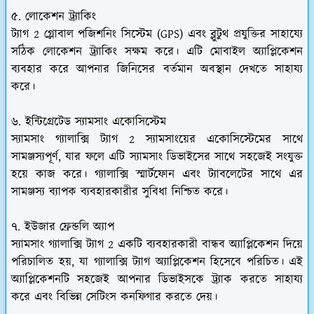
৫. লোকেশন ট্র্যাকিং
ট্যাগ 2 গ্লোবাল পজিশনিং সিস্টেম (GPS) এবং ব্লুটুথ প্রযুক্তির সাহায্যে
সঠিক লোকেশন ট্র্যাকিং সক্ষম করে। এটি মোবাইল অ্যাপ্লিকেশন
ব্যবহার করে আপনার জিনিসের বর্তমান অবস্থান দেখতে সাহায্য
করে।
৬. ইন্টিগ্রেটেড স্যামসাং একোসিস্টেম
স্যামসাং গ্যালাক্সি ট্যাগ 2 স্যামসাংয়ের একোসিস্টেমের সাথে
সামঞ্জস্যপূর্ণ, যার ফলে এটি স্যামসাং ডিভাইসের সাথে সহজেই সংযুক্ত
হয়ে কাজ করে। গ্যালাক্সি স্মার্টফোন এবং ট্যাবলেটের সাথে এর
সামঞ্জস্য ব্যাপক ব্যবহারকারীর সুবিধা নিশ্চিত করে।
৭. ইউজার ফ্রেন্ডলি অ্যাপ
স্যামসাং গ্যালাক্সি ট্যাগ 2 একটি ব্যবহারকারী বান্ধব অ্যাপ্লিকেশন দিয়ে
পরিচালিত হয়, যা গ্যালাক্সি ট্যাগ অ্যাপ্লিকেশন হিসেবে পরিচিত। এই
অ্যাপ্লিকেশনটি সহজেই আপনার ডিভাইসকে ট্র্যাক করতে সাহায্য
করে এবং বিভিন্ন সেটিংস কনফিগার করতে দেয়।