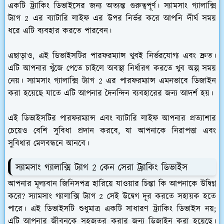
একটি ট্র্যাকিং ডিভাইসের জন্য অত্যন্ত গুরুত্বপূর্ণ। স্যামসাং গ্যালাক্সি
ট্যাগ 2 এর ব্যাটারি লাইফ এর উপর নির্ভর করে আপনি দীর্ঘ সময়
ধরে এটি ব্যবহার করতে পারবেন।
এছাড়াও, এই ডিভাইসটির পারফরম্যান্স খুবই নির্ভরযোগ্য এবং দ্রুত।
এটি আপনার খুঁজে পেতে চাইলে অবস্থা নির্ধারণ করতে খুব অল্প সময়
নেয়। স্যামসাং গ্যালাক্সি ট্যাগ 2 এর পারফরম্যান্স এমনভাবে ডিজাইন
করা হয়েছে যাতে এটি আপনার দৈনন্দিন ব্যবহারের জন্য আদর্শ হয়।
এই ডিভাইসটির পারফরম্যান্স এবং ব্যাটারি লাইফ আপনার প্রত্যাশার
চেয়েও বেশি সুবিধা প্রদান করবে, যা আপনাকে নিরাপত্তা এবং
সুবিধার মেলবন্ধনে আনবে।
স্যামসাং গ্যালাক্সি ট্যাগ 2 কেন সেরা ট্র্যাকিং ডিভাইস
আপনার মূল্যবান জিনিসপত্র হারিয়ে যাওয়ার চিন্তা কি আপনাকে উদ্বিগ্ন
করে? স্যামসাং গ্যালাক্সি ট্যাগ 2 সেই উদ্বেগ দূর করতে সহায়ক হতে
পারে। এই ডিভাইসটি শুধুমাত্র একটি সাধারণ ট্র্যাকিং ডিভাইস নয়;
এটি আপনার জীবনকে সহজতর করার জন্য ডিজাইন করা হয়েছে।