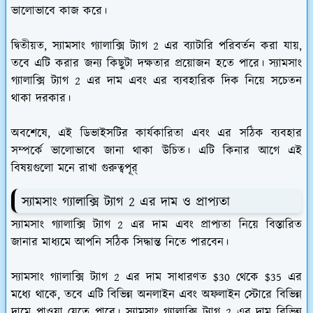
ভালোভাবে কাজ করে।
দ্বিতীয়ত, স্যামসাং গ্যালাক্সি ট্যাগ 2 এর ব্যাটারি পরিবর্তন করা যায়,
তবে এটি করার জন্য কিছুটা দক্ষতার প্রয়োজন হতে পারে। স্যামসাং
গ্যালাক্সি ট্যাগ 2 এর দাম এবং এর ব্যবহারিক দিক নিয়ে সচেতন
থাকা দরকার।
অবশেষে, এই ডিভাইসটির কার্যকারিতা এবং এর সঠিক ব্যবহার
সম্পর্কে ভালোভাবে জানা থাকা উচিত। এটি কিনার আগে এই
বিষয়গুলো মনে রাখা গুরুত্বপূর্
স্যামসাং গ্যালাক্সি ট্যাগ 2 এর দাম ও প্রাপ্যতা
স্যামসাং গ্যালাক্সি ট্যাগ 2 এর দাম এবং প্রাপ্যতা নিয়ে বিস্তারিত
জানার মাধ্যমে আপনি সঠিক সিদ্ধান্ত নিতে পারবেন।
স্যামসাং গ্যালাক্সি ট্যাগ 2 এর দাম সাধারণত $30 থেকে $35 এর
মধ্যে থাকে, তবে এটি বিভিন্ন অনলাইন এবং অফলাইন স্টোরে বিভিন্ন
দামে পাওয়া যেতে পারে। স্যামসাং গ্যালাক্সি ট্যাগ 2 এর দাম বিভিন্ন