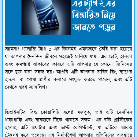
স্যামসাং গ্যালাক্সি ট্যাগ 2 এর ডিজাইন এমনভাবে তৈরি করা হয়েছে
যা আপনার দৈনন্দিন জীবনে সহজেই মানিয়ে যায়। এর ছোট, হালকা
এবং কমপ্যাক্ট আকারের কারণে এটি আপনার যে কোনো জিনিসের
সঙ্গে যুক্ত করা সহজ হয়। আপনি এটি আপনার চাবির রিং, ব্যাগের
হাতল, বা পোষা প্রাণীর কলারে সংযুক্ত করতে পারেন, এবং এটি
দেখতে খুবই স্টাইলিশ।
ডিভাইসটির বিল্ড কোয়ালিটি যথেষ্ট মজবুত, তাই এটি দৈনন্দিন
ধাক্কাধাক্কি এবং ব্যবহারে টিকে থাকতে সক্ষম। এর বডি প্লাস্টিকের
হলেও, এটি ওয়াটার এবং ডাস্ট রেসিস্ট্যান্ট, যা এটিকে আরও
টেকসই করে তুলেছে। এই নির্মাণশৈলী আপনার প্রতিদিনের ব্যবহারে