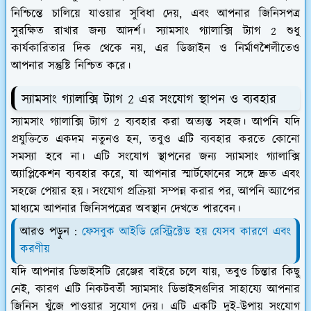
নিশ্চিন্তে চালিয়ে যাওয়ার সুবিধা দেয়, এবং আপনার জিনিসপত্র
সুরক্ষিত রাখার জন্য আদর্শ। স্যামসাং গ্যালাক্সি ট্যাগ 2 শুধু
কার্যকারিতার দিক থেকে নয়, এর ডিজাইন ও নির্মাণশৈলীতেও
আপনার সন্তুষ্টি নিশ্চিত করে।
স্যামসাং গ্যালাক্সি ট্যাগ 2 এর সংযোগ স্থাপন ও ব্যবহার
স্যামসাং গ্যালাক্সি ট্যাগ 2 ব্যবহার করা অত্যন্ত সহজ। আপনি যদি
প্রযুক্তিতে একদম নতুনও হন, তবুও এটি ব্যবহার করতে কোনো
সমস্যা হবে না। এটি সংযোগ স্থাপনের জন্য স্যামসাং গ্যালাক্সি
অ্যাপ্লিকেশন ব্যবহার করে, যা আপনার স্মার্টফোনের সঙ্গে দ্রুত এবং
সহজে পেয়ার হয়। সংযোগ প্রক্রিয়া সম্পন্ন করার পর, আপনি অ্যাপের
মাধ্যমে আপনার জিনিসপত্রের অবস্থান দেখতে পারবেন।
আরও পড়ুন :
ফেসবুক আইডি রেস্ট্রিক্টেড হয় যেসব কারণে এবং
করণীয়
যদি আপনার ডিভাইসটি রেঞ্জের বাইরে চলে যায়, তবুও চিন্তার কিছু
নেই, কারণ এটি নিকটবর্তী স্যামসাং ডিভাইসগুলির সাহায্যে আপনার
জিনিস খুঁজে পাওয়ার সুযোগ দেয়। এটি একটি দুই-উপায় সংযোগ