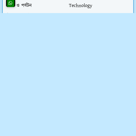
ভ্রমণ ও পর্যটন
Technology
সিম/ইন্টারনেট অফার
BlogSpot Theme
খেলাধুলা ও ব্যায়াম
অর্ডিনারি আইটির জনপ্রিয় লিংকসমূহ
👨‍💻 অর্ডিনারি আইটির সমস্ত চাকরির অফার
💰 ওয়েবসাইট ক্রয় করে ৮০,০০০৳ আয়
💸 ডিজিটাল মার্কেটিং শিখে লাখ টাকা আয়
📝 লেখালেখি করে মাসে ১৫,০০০৳ আয়
💻 ব্লগ মনিটাইজেশন কোর্স (৫৮ ক্লাস)