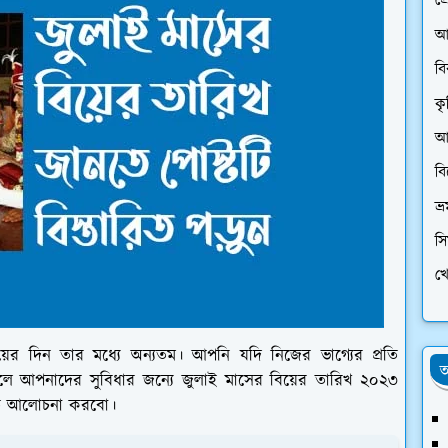
প্
আ
ব
কৃ
আর
ব
ভ্
স
খে
়ের দিন তার মধ্যে অন্যতম। আপনি যদি নিজের ভাগ্যের প্রতি
অ
ে আপনাদের সুবিধার জন্যে জুলাই মাসের বিয়ের তারিখ ২০২৩
রিত আলোচনা করবো।