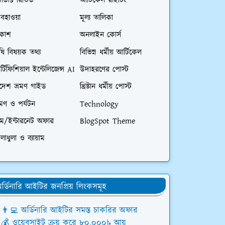
রোডাক্ট রিভিউ
আর্টিকেল রাইটিং
বহাওয়া
মূল্য তালিকা
িকাশ
অনলাইন কোর্স
ষি বিষয়ক তথ্য
বিভিন্ন ধর্মীয় আর্টিকেল
্টিফিশিয়াল ইন্টেলিজেন্স AI
উদাহরণের পোস্ট
িদেশ ভ্রমণ গাইড
খ্রিষ্টান ধর্মীয় পোস্ট
রমণ ও পর্যটন
Technology
িম/ইন্টারনেট অফার
BlogSpot Theme
লাধুলা ও ব্যায়াম
র্ডিনারি আইটির জনপ্রিয় লিংকসমূহ
👨‍💻 অর্ডিনারি আইটির সমস্ত চাকরির অফার
💰 ওয়েবসাইট ক্রয় করে ৮০,০০০৳ আয়