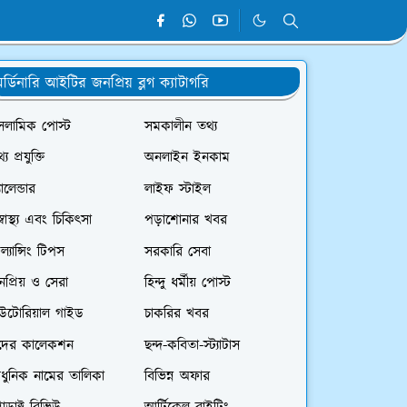
র্ডিনারি আইটির জনপ্রিয় ব্লগ ক্যাটাগরি
সলামিক পোস্ট
সমকালীন তথ্য
্য প্রযুক্তি
অনলাইন ইনকাম
যালেন্ডার
লাইফ স্টাইল
স্বাস্থ্য এবং চিকিৎসা
পড়াশোনার খবর
রিল্যান্সিং টিপস
সরকারি সেবা
প্রিয় ও সেরা
হিন্দু ধর্মীয় পোস্ট
িউটোরিয়াল গাইড
চাকরির খবর
দের কালেকশন
ছন্দ-কবিতা-স্ট্যাটাস
ধুনিক নামের তালিকা
বিভিন্ন অফার