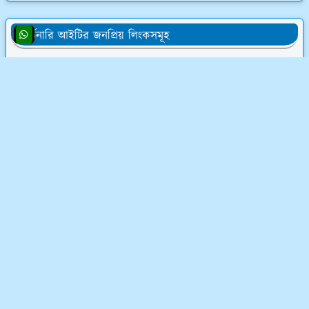
অর্ডিনারি আইটির জনপ্রিয় লিংকসমূহ
👨‍💻 অর্ডিনারি আইটির সমস্ত চাকরির অফার
💰 ওয়েবসাইট ক্রয় করে ৮০,০০০৳ আয়
💸 ডিজিটাল মার্কেটিং শিখে লাখ টাকা আয়
📝 লেখালেখি করে মাসে ১৫,০০০৳ আয়
💻 ব্লগ মনিটাইজেশন কোর্স (৫৮ ক্লাস)
অর্ডিনারি আইটি সম্পর্কে
অর্ডিনারি আইটি একটি ফুলস্ট্যাক ডিজিটাল মার্কেটিং কোম্পানি
এবং ফ্রিল্যান্সিং ইনস্টিটিউট। ফ্রিল্যান্সিং শিখুন ০৩ মাসের লিখিত
মানিব্যাক গ্যারেন্টিসহ - শর্ত প্রযোজ্য*