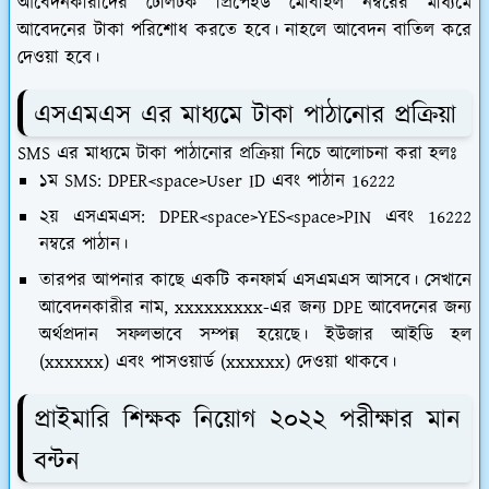
আবেদনকারীদের টেলিটক প্রিপেইড মোবাইল নম্বরের মাধ্যমে
আবেদনের টাকা পরিশোধ করতে হবে। নাহলে আবেদন বাতিল করে
দেওয়া হবে।
এসএমএস এর মাধ্যমে টাকা পাঠানোর প্রক্রিয়া
SMS এর মাধ্যমে টাকা পাঠানোর প্রক্রিয়া নিচে আলোচনা করা হলঃ
১ম SMS: DPER<space>User ID এবং পাঠান 16222
২য় এসএমএস: DPER<space>YES<space>PIN এবং 16222
নম্বরে পাঠান।
তারপর আপনার কাছে একটি কনফার্ম এসএমএস আসবে। সেখানে
আবেদনকারীর নাম, xxxxxxxxx-এর জন্য DPE আবেদনের জন্য
অর্থপ্রদান সফলভাবে সম্পন্ন হয়েছে। ইউজার আইডি হল
(xxxxxx) এবং পাসওয়ার্ড (xxxxxx) দেওয়া থাকবে।
প্রাইমারি শিক্ষক নিয়োগ ২০২২ পরীক্ষার মান
বন্টন