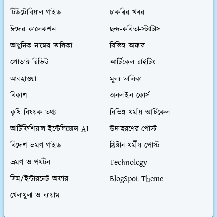
টিউটোরিয়াল গাইড
চাকরির খবর
ঈদের কালেকশন
ছন্দ-কবিতা-স্ট্যাটাস
আধুনিক নামের তালিকা
বিভিন্ন অফার
প্রোডাক্ট রিভিউ
আর্টিকেল রাইটিং
আবহাওয়া
মূল্য তালিকা
বিকাশ
অনলাইন কোর্স
কৃষি বিষয়ক তথ্য
বিভিন্ন ধর্মীয় আর্টিকেল
আর্টিফিশিয়াল ইন্টেলিজেন্স AI
উদাহরণের পোস্ট
বিদেশ ভ্রমণ গাইড
খ্রিষ্টান ধর্মীয় পোস্ট
ভ্রমণ ও পর্যটন
Technology
সিম/ইন্টারনেট অফার
BlogSpot Theme
খেলাধুলা ও ব্যায়াম