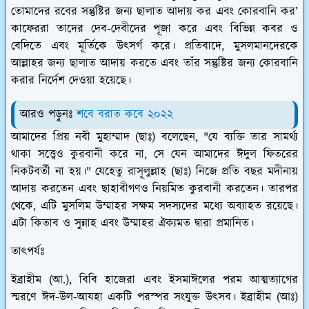
তোমাদের রবের সন্তুষ্টির জন্য ছালাত আদায় কর এবং কোরবানি কর’
কাফেররা তাদের দেব-দেবীদের পূজা করে এবং বিভিন্ন কবর ও
বেদিতে এবং মূর্তিকে উৎসর্গ করে। প্রতিবাদে, মুসলমানদেরকে
আল্লাহর জন্য ছালাত আদায় করতে এবং তাঁর সন্তুষ্টির জন্য কোরবানি
করার নির্দেশ দেওয়া হয়েছে।
আরও পড়ুনঃ
শবে বরাত কবে ২০২২
আমাদের প্রিয় নবী মুহাম্মাদ (ছাঃ) বলেছেন, "যে ব্যক্তি তার সামর্থ্য
থাকা সত্ত্বেও কুরবানী করে না, সে যেন আমাদের ঈদুল ফিতরের
নিকটবর্তী না হয়।" যেহেতু রাসূলুল্লাহ (ছাঃ) নিজে প্রতি বছর মদীনায়
আদায় করতেন এবং ছাহাবীগণও নিয়মিত কুরবানী করতেন। তারপর
থেকে, এটি মুসলিম উম্মাহর সক্ষম সদস্যদের মধ্যে অব্যাহত রয়েছে।
এটা কিতাব ও সুন্নাহ এবং উম্মাহর ঐক্যমত দ্বারা প্রমানিত।
তাৎপর্যঃ
ইব্রাহীম (আ.), বিবি হাজেরা এবং ইসমাঈলের পরম আত্মত্যাগের
স্মরণে ঈদ-উল-আযহা একটি পরস্পর সংযুক্ত উৎসব। ইব্রাহীম (আঃ)