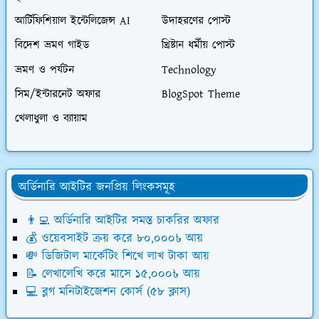
আর্টিফিশিয়াল ইন্টেলিজেন্স AI
উদাহরণের পোস্ট
বিদেশ ভ্রমণ গাইড
খ্রিষ্টান ধর্মীয় পোস্ট
ভ্রমণ ও পর্যটন
Technology
সিম/ইন্টারনেট অফার
BlogSpot Theme
খেলাধুলা ও ব্যায়াম
অর্ডিনারি আইটির জনপ্রিয় লিংকসমূহ
👨‍💻 অর্ডিনারি আইটির সমস্ত চাকরির অফার
💰 ওয়েবসাইট ক্রয় করে ৮০,০০০৳ আয়
💸 ডিজিটাল মার্কেটিং শিখে লাখ টাকা আয়
📝 লেখালেখি করে মাসে ১৫,০০০৳ আয়
💻 ব্লগ মনিটাইজেশন কোর্স (৫৮ ক্লাস)