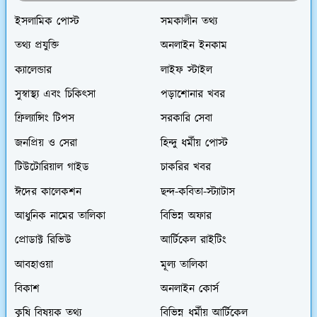
ইসলামিক পোস্ট
সমকালীন তথ্য
তথ্য প্রযুক্তি
অনলাইন ইনকাম
ক্যালেন্ডার
লাইফ স্টাইল
সুস্বাস্থ্য এবং চিকিৎসা
পড়াশোনার খবর
ফ্রিল্যান্সিং টিপস
সরকারি সেবা
জনপ্রিয় ও সেরা
হিন্দু ধর্মীয় পোস্ট
টিউটোরিয়াল গাইড
চাকরির খবর
ঈদের কালেকশন
ছন্দ-কবিতা-স্ট্যাটাস
আধুনিক নামের তালিকা
বিভিন্ন অফার
প্রোডাক্ট রিভিউ
আর্টিকেল রাইটিং
আবহাওয়া
মূল্য তালিকা
বিকাশ
অনলাইন কোর্স
কৃষি বিষয়ক তথ্য
বিভিন্ন ধর্মীয় আর্টিকেল