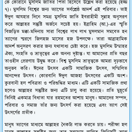
কে কোরানে মুসলিম জাতির পিতা হিসেবে উল্লেখ করা হয়েছে (হজ্জ
৭)। মুসলিম বিশ্বের জন্য ত্যাগের সর্বশ্রেষ্ঠ আদর্শ এই পরিবার। তাই
ঈদুল আযহার দিনে সমগ্র মুসলিম জাতি ইবরাহীমী সুন্নাহ অনুসরণ
করে আল্লাহর সন্তুষ্টি অর্জনে সচেষ্ট হয়। ইব্রাহিম (আ.)-এর স্মৃতি
বিজড়িত মক্কা-মদিনায় সারা বিশ্বের লাখ লাখ মুসলমান সমবেত হন
ত্যাগের স্মরণে জিলহজ মাসের হজ উপলক্ষে। তারা আব্রাহামিক
আদর্শ অনুসরণ করার জন্য যথাসাধ্য চেষ্টা করে। হজ মুসলিম উম্মাহর
ঐক্য, সংহতি ও ভ্রাতৃত্বের এক অনন্য দৃষ্টান্ত। যা আমাদের প্রতি বছর
তাওহীদ প্রেরণায় উদ্বুদ্ধ করে। বিশ্ব মুসলিম ভ্রাতৃত্বকে আমরা দৃঢ়ভাবে
অনুভব করি। ঈদের উৎসব একটি সামাজিক উৎসব, সম্মিলিত
আনন্দের উৎসব। কোরবানি ঈদুল আজহা উৎসবের একটি অংশ।
কুরবানী হল পবিত্রতা ও পরিশুদ্ধির মাধ্যম। এটি একটি সামাজিক প্রথা
হলেও আল্লাহর সন্তুষ্টির জন্য এটি চালু করা হয়েছে। প্রতি মুহূর্তে
তিনিই একমাত্র বিধাতা যার রহমতের আশায় মানুষ। আমাদের সম্পদ,
পরিবার ও সমাজ তাঁর জন্য উৎসর্গ করা হয়েছে এবং ত্যাগ সেই
উৎসর্গের প্রতীক।
মানুষ ত্যাগের মাধ্যমে আল্লাহর নৈকট্য লাভ করতে চায়। পরীক্ষা হল