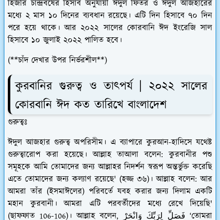
হিজরি চান্দ্রবর্ষের হিসাব অনুযায়ী ঈদুল ফিতর ও ঈদুল আজহারের
মধ্যে ২ মাস ১০ দিনের ব্যবধান রয়েছে। এটি দিন হিসাবে ৭০ দিন
পরে হয়ে থাকে। আর ২০২২ সালের কোরবানি ঈদ ইংরেজি সাল
হিসাবে ১০ জুলাই ২০২২ পালিত হবে।
(**চাঁদ দেখার উপর নির্ভরশীল**)
কুরবানির গুরুত্ব ও তাৎপর্য |
২০২২ সালের
কোরবানি ঈদ কত তারিখে বাংলাদেশ
গুরুত্বঃ
ঈদুল আজহার গুরুত্ব অপরিসীম। এ ব্যাপারে কুরআন-হাদিসে যথেষ্ট
গুরুত্বারোপ করা হয়েছে। আল্লাহ তাআলা বলেন: কুরবানীর পশু
সমূহকে আমি তোমাদের জন্য আল্লাহর নিদর্শন স্বরূপ অন্তর্ভুক্ত করেছি
এতে তোমাদের জন্য কল্যাণ রয়েছে' (হজ্জ ৩৬)। আল্লাহ বলেন: আর
আমরা তাঁর (ইসমাঈলের) পরিবর্তে যবহ করার জন্য দিলাম একটি
মহান কুরবানী। আমরা এটি পরবর্তীদের মধ্যে রেখে দিয়েছি'
(ছাফফাত 106-106)। আল্লাহ বলেন, فَصَلِّ لِرَبِّكَ وَانْحَرْ ‘তোমরা