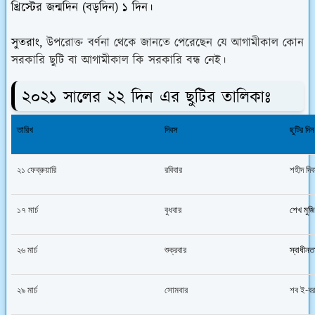
খ্রিস্টের জন্মদিন (বড়দিন) ১ দিন।
সুতরাং,
উপরোক্ত বর্ণনা থেকে জানতে পেরেছেন যে আগামীকাল কোন
সরকারি ছুটি বা আগামীকাল কি সরকারি বন্ধ নেই।
২০২১ সালের ২২ দিন এর ছুটির তালিকাঃ
তারিখ
দিবস
ছুটির দিন
২১ ফেব্রুয়ারি
রবিবার
শহীদ দি
১৭ মার্চ
বুধবার
শেখ মুজি
২৬ মার্চ
শুক্রবার
স্বাধীনত
২৯ মার্চ
সোমবার
শব ই-বর