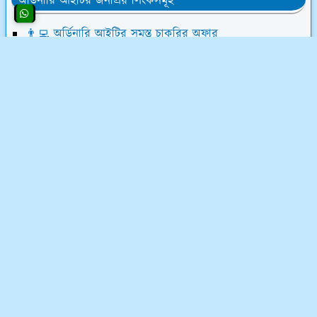
অর্ডিনারি আইটির জনপ্রিয় লিংকসমূহ
👨‍💻 অর্ডিনারি আইটির সমস্ত চাকরির অফার
💰 ওয়েবসাইট ক্রয় করে ৮০,০০০৳ আয়
💸 ডিজিটাল মার্কেটিং শিখে লাখ টাকা আয়
📝 লেখালেখি করে মাসে ১৫,০০০৳ আয়
💻 ব্লগ মনিটাইজেশন কোর্স (৫৮ ক্লাস)
অর্ডিনারি আইটি সম্পর্কে
অর্ডিনারি আইটি একটি ফুলস্ট্যাক ডিজিটাল মার্কেটিং কোম্পানি
এবং ফ্রিল্যান্সিং ইনস্টিটিউট। ফ্রিল্যান্সিং শিখুন ০৩ মাসের লিখিত
মানিব্যাক গ্যারেন্টিসহ - শর্ত প্রযোজ্য*
যোগাযোগ ও নীতিমালা