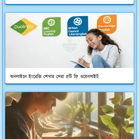
অনলাইনে ইংরেজি শেখার সেরা ৫টি ফ্রি ওয়েবসাইট