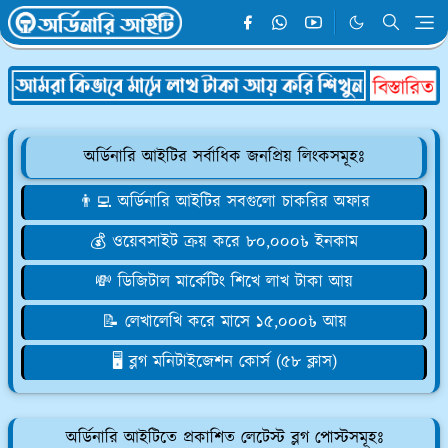
অর্ডিনারি আইটির সর্বাধিক জনপ্রিয় লিংকসমূহঃ
👨‍💻 অর্ডিনারি আইটির সবগুলো চাকরির অফার
💰 ওয়েবসাইট ক্রয় করে ৮০,০০০৳ ইনকাম
💸 ডিজিটাল মার্কেটিং শিখে লাখ টাকা আয়
📝 লেখালেখি করে মাসে ১৫,০০০৳ আয়
🖥️ ব্লগ মনিটাইজেশন কোর্স (৫৮ ক্লাস)
অর্ডিনারি আইটিতে প্রকাশিত লেটেস্ট ব্লগ পোস্টসমূহঃ