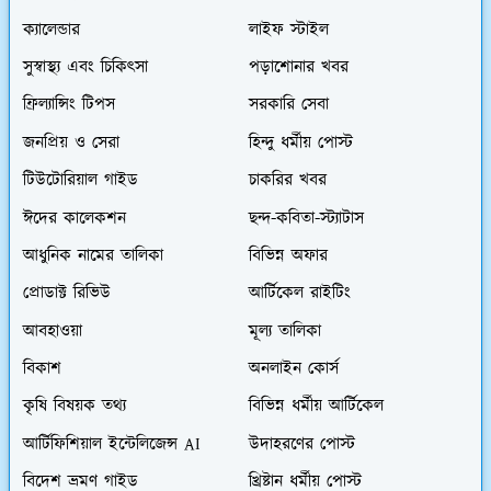
ক্যালেন্ডার
লাইফ স্টাইল
সুস্বাস্থ্য এবং চিকিৎসা
পড়াশোনার খবর
ফ্রিল্যান্সিং টিপস
সরকারি সেবা
জনপ্রিয় ও সেরা
হিন্দু ধর্মীয় পোস্ট
টিউটোরিয়াল গাইড
চাকরির খবর
ঈদের কালেকশন
ছন্দ-কবিতা-স্ট্যাটাস
আধুনিক নামের তালিকা
বিভিন্ন অফার
প্রোডাক্ট রিভিউ
আর্টিকেল রাইটিং
আবহাওয়া
মূল্য তালিকা
বিকাশ
অনলাইন কোর্স
কৃষি বিষয়ক তথ্য
বিভিন্ন ধর্মীয় আর্টিকেল
আর্টিফিশিয়াল ইন্টেলিজেন্স AI
উদাহরণের পোস্ট
বিদেশ ভ্রমণ গাইড
খ্রিষ্টান ধর্মীয় পোস্ট