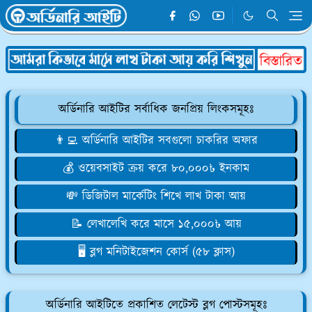
অর্ডিনারি আইটির সর্বাধিক জনপ্রিয় লিংকসমূহঃ
👨‍💻 অর্ডিনারি আইটির সবগুলো চাকরির অফার
💰 ওয়েবসাইট ক্রয় করে ৮০,০০০৳ ইনকাম
💸 ডিজিটাল মার্কেটিং শিখে লাখ টাকা আয়
📝 লেখালেখি করে মাসে ১৫,০০০৳ আয়
🖥️ ব্লগ মনিটাইজেশন কোর্স (৫৮ ক্লাস)
অর্ডিনারি আইটিতে প্রকাশিত লেটেস্ট ব্লগ পোস্টসমূহঃ