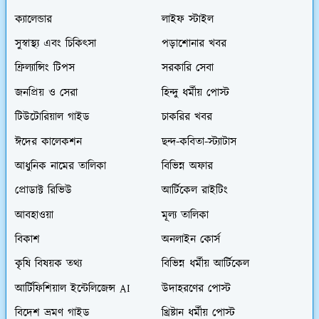
ক্যালেন্ডার
লাইফ স্টাইল
সুস্বাস্থ্য এবং চিকিৎসা
পড়াশোনার খবর
ফ্রিল্যান্সিং টিপস
সরকারি সেবা
জনপ্রিয় ও সেরা
হিন্দু ধর্মীয় পোস্ট
টিউটোরিয়াল গাইড
চাকরির খবর
ঈদের কালেকশন
ছন্দ-কবিতা-স্ট্যাটাস
আধুনিক নামের তালিকা
বিভিন্ন অফার
প্রোডাক্ট রিভিউ
আর্টিকেল রাইটিং
আবহাওয়া
মূল্য তালিকা
বিকাশ
অনলাইন কোর্স
কৃষি বিষয়ক তথ্য
বিভিন্ন ধর্মীয় আর্টিকেল
আর্টিফিশিয়াল ইন্টেলিজেন্স AI
উদাহরণের পোস্ট
বিদেশ ভ্রমণ গাইড
খ্রিষ্টান ধর্মীয় পোস্ট