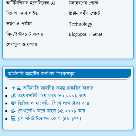
আর্টিফিশিয়াল ইন্টেলিজেন্স AI
উদাহরণের পোস্ট
বিদেশ ভ্রমণ গাইড
খ্রিষ্টান ধর্মীয় পোস্ট
ভ্রমণ ও পর্যটন
Technology
সিম/ইন্টারনেট অফার
BlogSpot Theme
খেলাধুলা ও ব্যায়াম
অর্ডিনারি আইটির জনপ্রিয় লিংকসমূহ
👨‍💻 অর্ডিনারি আইটির সমস্ত চাকরির অফার
💰 ওয়েবসাইট ক্রয় করে ৮০,০০০৳ আয়
💸 ডিজিটাল মার্কেটিং শিখে লাখ টাকা আয়
📝 লেখালেখি করে মাসে ১৫,০০০৳ আয়
💻 ব্লগ মনিটাইজেশন কোর্স (৫৮ ক্লাস)