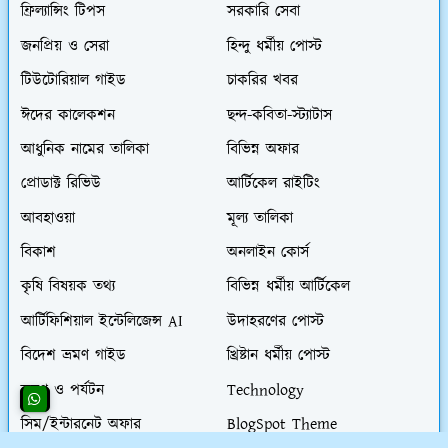
ফ্রিল্যান্সিং টিপস
সরকারি সেবা
জনপ্রিয় ও সেরা
হিন্দু ধর্মীয় পোস্ট
টিউটোরিয়াল গাইড
চাকরির খবর
ঈদের কালেকশন
ছন্দ-কবিতা-স্ট্যাটাস
আধুনিক নামের তালিকা
বিভিন্ন অফার
প্রোডাক্ট রিভিউ
আর্টিকেল রাইটিং
আবহাওয়া
মূল্য তালিকা
বিকাশ
অনলাইন কোর্স
কৃষি বিষয়ক তথ্য
বিভিন্ন ধর্মীয় আর্টিকেল
আর্টিফিশিয়াল ইন্টেলিজেন্স AI
উদাহরণের পোস্ট
বিদেশ ভ্রমণ গাইড
খ্রিষ্টান ধর্মীয় পোস্ট
ভ্রমণ ও পর্যটন
Technology
সিম/ইন্টারনেট অফার
BlogSpot Theme