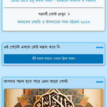
রোজা রেখে ওযু করার নিয়ম - রমজানে করনীয় ও বর্জনীয়
পরবর্তী পোস্ট দেখুন
আজকের সেহরি ও ইফতারের সময় চট্টগ্রাম ২০২৩
এই পোস্টে এখনো কেউ মন্তব্য করে নি
মন্তব্য করতে এখানে ক্লিক করুন
আপনার পছন্দ হতে পারে এমন আরো পোস্ট