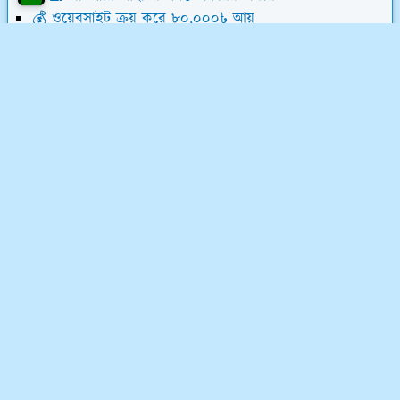
💰 ওয়েবসাইট ক্রয় করে ৮০,০০০৳ আয়
💸 ডিজিটাল মার্কেটিং শিখে লাখ টাকা আয়
📝 লেখালেখি করে মাসে ১৫,০০০৳ আয়
💻 ব্লগ মনিটাইজেশন কোর্স (৫৮ ক্লাস)
অর্ডিনারি আইটি সম্পর্কে
অর্ডিনারি আইটি একটি ফুলস্ট্যাক ডিজিটাল মার্কেটিং কোম্পানি
এবং ফ্রিল্যান্সিং ইনস্টিটিউট। ফ্রিল্যান্সিং শিখুন ০৩ মাসের লিখিত
মানিব্যাক গ্যারেন্টিসহ - শর্ত প্রযোজ্য*
যোগাযোগ ও নীতিমালা
গোপনীয়তা ও নীতিমালা