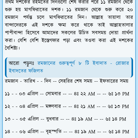
প্রথম দশকের রহমতের দিনগুলো শেষ করার পরে ১১ রমজান থেকে
শুরু হয় মাগফিরাতের দশক। ১১ রমজান থেকে শুরু করে ২০
রমজান পর্যন্ত চলে মাগফিরাতের দিন। আল্লাহ তায়ালা তার
বান্দাদেরকে এই দশকে ক্ষমা করে থাকে তাই আল্লাহতালার
পাপীবান্দা হিসেবে আমাদের সকলের উচিত সবসময় দোয়া প্রার্থনা
করা। বেশি বেশি ইস্তেগফার পড়া এবং তওবা করা এই দশকের
বৈশিষ্ট্য।
আরো পড়ুনঃ
রমজানের গুরুত্বপূর্ণ ৮ টি ইবাদাত - রোজার
ইবাদতের ফজিলত
রমজান - তারিখ - - দিন -- সেহরির শেষ সময় -- ইফতারের সময়
১১ - - ০৩ এপ্রিল -- সোমবার -- -- ৪ঃ ২২ AM -- -- ৬ঃ ১৩ PM
১২ - - ০৪ এপ্রিল -- মঙ্গলবার -- -- ৪ঃ ২১ AM -- -- ৬ঃ ১৩ PM
১৩ - - ০৫ এপ্রিল -- বুধবার -- -- ৪ঃ ১৯ AM -- -- ৬ঃ ১৪ PM
১৪ - - ০৬ এপ্রিল -- বৃহস্পতি -- -- ৪ঃ ১৯ AM -- -- ৬ঃ ১৪ PM