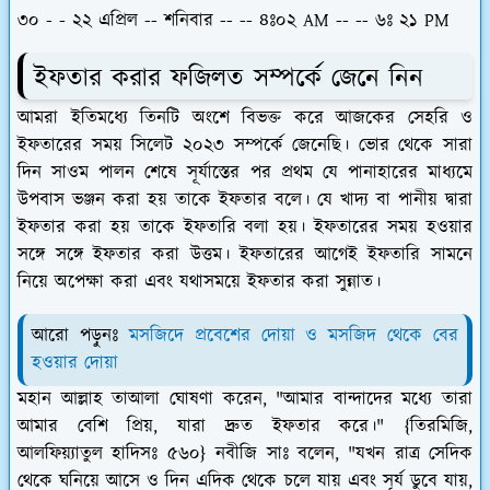
৩০ - - ২২ এপ্রিল -- শনিবার -- -- ৪ঃ০২ AM -- -- ৬ঃ ২১ PM
ইফতার করার ফজিলত সম্পর্কে জেনে নিন
আমরা ইতিমধ্যে তিনটি অংশে বিভক্ত করে আজকের সেহরি ও
ইফতারের সময় সিলেট ২০২৩ সম্পর্কে জেনেছি। ভোর থেকে সারা
দিন সাওম পালন শেষে সূর্যাস্তের পর প্রথম যে পানাহারের মাধ্যমে
উপবাস ভঞ্জন করা হয় তাকে ইফতার বলে। যে খাদ্য বা পানীয় দ্বারা
ইফতার করা হয় তাকে ইফতারি বলা হয়। ইফতারের সময় হওয়ার
সঙ্গে সঙ্গে ইফতার করা উত্তম। ইফতারের আগেই ইফতারি সামনে
নিয়ে অপেক্ষা করা এবং যথাসময়ে ইফতার করা সুন্নাত।
আরো পড়ুনঃ
মসজিদে প্রবেশের দোয়া ও মসজিদ থেকে বের
হওয়ার দোয়া
মহান আল্লাহ তাআলা ঘোষণা করেন, "আমার বান্দাদের মধ্যে তারা
আমার বেশি প্রিয়, যারা দ্রুত ইফতার করে।" {তিরমিজি,
আলফিয়্যাতুল হাদিসঃ ৫৬০} নবীজি সাঃ বলেন, "যখন রাত্র সেদিক
থেকে ঘনিয়ে আসে ও দিন এদিক থেকে চলে যায় এবং সূর্য ডুবে যায়,