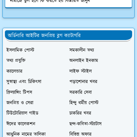
নামাজে ভুল হলে কি করতে হয় বিস্তারিত জানুন
অর্ডিনারি আইটির জনপ্রিয় ব্লগ ক্যাটাগরি
ইসলামিক পোস্ট
সমকালীন তথ্য
তথ্য প্রযুক্তি
অনলাইন ইনকাম
ক্যালেন্ডার
লাইফ স্টাইল
সুস্বাস্থ্য এবং চিকিৎসা
পড়াশোনার খবর
ফ্রিল্যান্সিং টিপস
সরকারি সেবা
জনপ্রিয় ও সেরা
হিন্দু ধর্মীয় পোস্ট
টিউটোরিয়াল গাইড
চাকরির খবর
ঈদের কালেকশন
ছন্দ-কবিতা-স্ট্যাটাস
আধুনিক নামের তালিকা
বিভিন্ন অফার