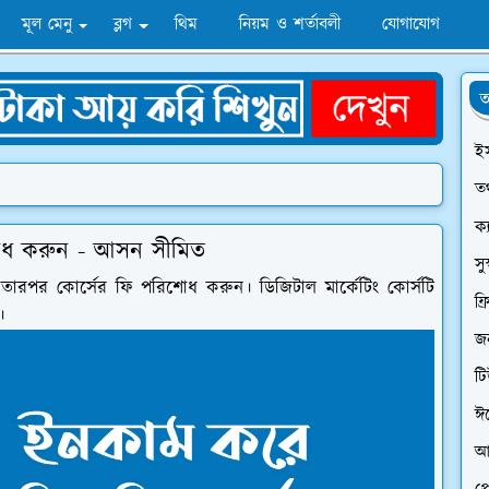
মূল মেনু
ব্লগ
থিম
নিয়ম ও শর্তাবলী
যোগাযোগ
অ
ই
তথ
ক্
রিশোধ করুন - আসন সীমিত
সু
রপর কোর্সের ফি পরিশোধ করুন। ডিজিটাল মার্কেটিং কোর্সটি
ফ্
।
জন
ট
ঈ
আ