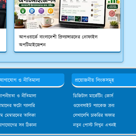
আপওয়ার্কে বাংলাদেশী ফ্রিল্যান্সারদের প্রোফাইল
অপটিমাইজেশন
যোগাযোগ ও নীতিমালা
প্রয়োজনীয় লিংকসমূহ
োপনীয়তা ও নীতিমালা
ডিজিটাল মার্কেটিং কোর্স
মাদের ফটো গ্যালারি
ওয়েবসাইট প্যাকেজ ক্রয়
িম মেম্বারদের তালিকা
লেখালেখি চাকরির অফার
োগাযোগের সব ঠিকানা
নতুন পোস্ট লিখুন এখনই