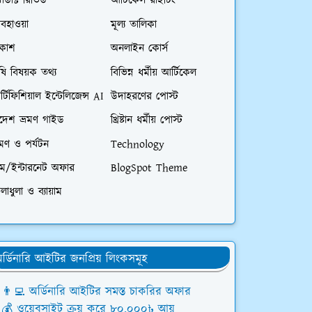
রোডাক্ট রিভিউ
আর্টিকেল রাইটিং
বহাওয়া
মূল্য তালিকা
িকাশ
অনলাইন কোর্স
ষি বিষয়ক তথ্য
বিভিন্ন ধর্মীয় আর্টিকেল
্টিফিশিয়াল ইন্টেলিজেন্স AI
উদাহরণের পোস্ট
িদেশ ভ্রমণ গাইড
খ্রিষ্টান ধর্মীয় পোস্ট
রমণ ও পর্যটন
Technology
িম/ইন্টারনেট অফার
BlogSpot Theme
লাধুলা ও ব্যায়াম
র্ডিনারি আইটির জনপ্রিয় লিংকসমূহ
👨‍💻 অর্ডিনারি আইটির সমস্ত চাকরির অফার
💰 ওয়েবসাইট ক্রয় করে ৮০,০০০৳ আয়