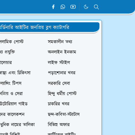
র্ডিনারি আইটির জনপ্রিয় ব্লগ ক্যাটাগরি
সলামিক পোস্ট
সমকালীন তথ্য
্য প্রযুক্তি
অনলাইন ইনকাম
যালেন্ডার
লাইফ স্টাইল
স্বাস্থ্য এবং চিকিৎসা
পড়াশোনার খবর
রিল্যান্সিং টিপস
সরকারি সেবা
প্রিয় ও সেরা
হিন্দু ধর্মীয় পোস্ট
িউটোরিয়াল গাইড
চাকরির খবর
দের কালেকশন
ছন্দ-কবিতা-স্ট্যাটাস
ধুনিক নামের তালিকা
বিভিন্ন অফার