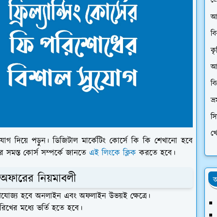
প্
আ
ব
কৃ
আর
ব
ভ্
স
খে
নযোগ দিয়ে পড়ুন। ডিজিটাল মার্কেটিং কোর্সে কি কি শেখানো হবে
 সমস্ত কোর্স সম্পর্কে জানতে
এই লিংকে ক্লিক
করতে হবে।
অফারের নিয়মাবলী
অ
প্রযোজ্য হবে অনলাইন এবং অফলাইন উভয়ই ক্ষেত্রে।
রিখের মধ্যে ভর্তি হতে হবে।