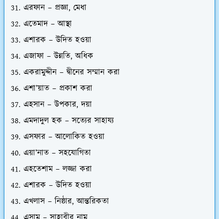
এরফান – প্রজ্ঞা, মেধা
এতেমাদ – আস্থা
এশারক – উদিত হওয়া
এজাফা – উন্নতি, অধিক
একরামুদ্দীন – দ্বীনের সম্মান করা
এশা’য়াত – প্রকাশ করা
এহসান – উপকার, দয়া
এমদাদুল হক – সত্যের সাহায্য
এসফার – আলোকিত হওয়া
এয়া’নাত – সহযোগিতা
এহতেশাম – লজ্জা করা
এশারক – উদিত হওয়া
এখলাস – নিষ্ঠার, আন্তরিকতা
এসাম – সাহাবীর নাম