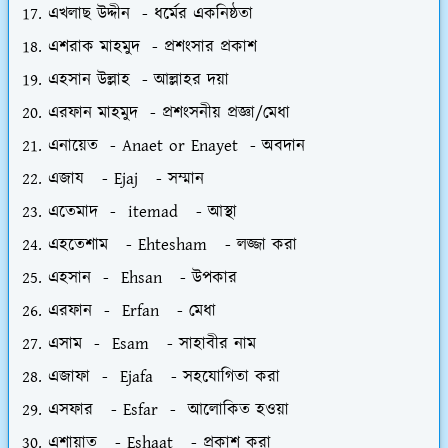
এখলাছ উদ্দীন - ধর্মের একনিষ্ঠতা
এশরাক মাহমুদ - প্রশংসার প্রকাশ
এহসান উল্লাহ - আল্লাহর দয়া
এরফান মাহমুদ - প্রশংসনীয় প্রজ্ঞা/মেধা
এনায়েত - Anaet or Enayet - অবদান
এজায - Ejaj - সম্মান
এতেমাদ - itemad - আস্থা
এহতেশাম - Ehtesham - লজ্জা করা
এহসান - Ehsan - উপকার
এরফান - Erfan - মেধা
এসাম - Esam - সাহাবীর নাম
এজাফা - Ejafa - সহযোগিতা করা
এসফার - Esfar - আলোকিত হওয়া
এশায়াত - Eshaat - প্রকাশ করা