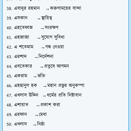
এবাদুর রহমান →করুণাময়ের বান্দা
এসকান →স্থায়িত্ব
এহতেফাজ →সংরক্ষণ
এহজাজা →সুযোগ সুবিধা
এ শতেমাম →গন্ধ নেওয়া
এরশাদ →নির্দেশনা
এবতেকার →প্রতুষে আগমন
একরাম →ভক্তি
এহছানুল হক →মহান প্রভুর অনুকম্পা
এখলাস উদ্দিন →ধর্মের প্রতি নিষ্টাবান
এশায়াত →প্রকাশ করা
এরফান →মেধা
এখলাস →নিষ্ঠা