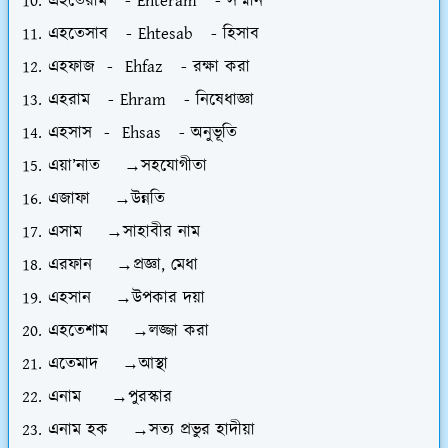
এহতেরাম - Ehteram - সম্মান
এহতেসাব - Ehtesab - হিসাব
এহফাজ - Ehfaz - রক্ষা করা
এহরাম - Ehram - নিষেধাজ্ঞা
এহসাস - Ehsas - অনুভূতি
এয়া’নাত →সহযোগীতা
এজাফা →উন্নতি
এসাম →সাহাবীর নাম
এরফান →প্রজ্ঞা, মেধা
এহসান →উপকার দয়া
এহতেশাম →লজ্জা করা
এতেমাদ →আস্থা
এনাম →পুরস্কার
এনাম হক →সত্য প্রভুর হাদীয়া