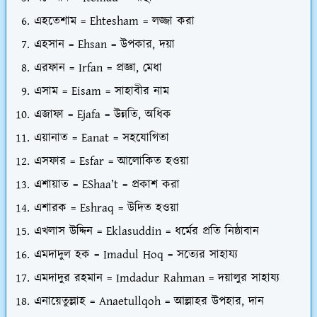
এহতেশাম = Ehtesham = লজ্জা করা
এহসান = Ehsan = উপকার, দয়া
এরফান = Irfan = প্রজ্ঞা, মেধা
এসাম = Eisam = সাহাবীর নাম
এজাফা = Ejafa = উন্নতি, অধিক
এয়ানাত = Eanat = সহযোগিতা
এসফার = Esfar = আলোকিত হওয়া
এশায়াত = EShaa’t = প্রকাশ করা
এশারক = Eshraq = উদিত হওয়া
এখলাস উদ্দিন = Eklasuddin = ধর্মের প্রতি নিষ্ঠাবান
এমদাদুল হক = Imadul Hoq = সত্যের সাহায্য
এমদাদুর রহমান = Imdadur Rahman = দয়ালুর সাহায্য
এনায়েতুল্লাহ = Anaetullqoh = আল্লাহর উপহার, দান