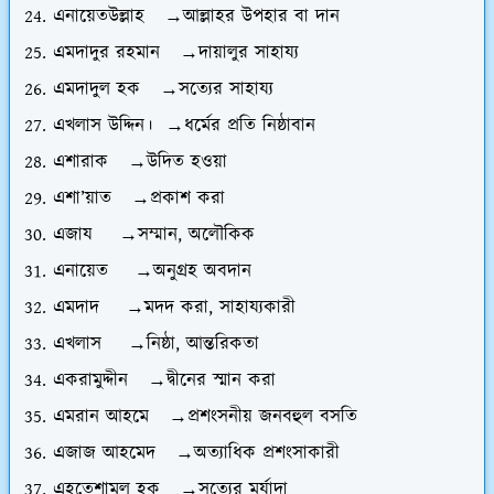
এনায়েতউল্লাহ →আল্লাহর উপহার বা দান
এমদাদুর রহমান →দায়ালুর সাহায্য
এমদাদুল হক →সত্যের সাহায্য
এখলাস উদ্দিন। →ধর্মের প্রতি নিষ্ঠাবান
এশারাক →উদিত হওয়া
এশা’য়াত →প্রকাশ করা
এজায →সম্মান, অলৌকিক
এনায়েত →অনুগ্রহ অবদান
এমদাদ →মদদ করা, সাহায্যকারী
এখলাস →নিষ্ঠা, আন্তরিকতা
একরামুদ্দীন →দ্বীনের স্মান করা
এমরান আহমে →প্রশংসনীয় জনবহুল বসতি
এজাজ আহমেদ →অত্যাধিক প্রশংসাকারী
এহতেশামুল হক →সত্যের মর্যাদা