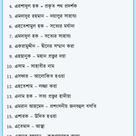
এরশাদুল হক = প্রকৃত পথ প্রদর্শক
এমদাদুর রহমান – দয়ালুর সাহায্য
এহতেশামুল হক – সত্যের মর্যাদা
এমদাদুল হক – সত্যের সাহায্য
একরামুদ্দীন – দ্বীনের সম্মান করা
এহছানুক – মহান প্রভুর দয়া
এসাম – সাহাবীর নাম
এসফার – আলোকিত হওয়া
এহতেশাম – লজ্জা করা
এনাম হক – সত্য প্রভুর হাদীয়া
এমরান আহমেদ – প্রশংসনীয় জনবহুল বসতি
এশারক – উদিত হওয়া
এতেমাদ – আস্থা