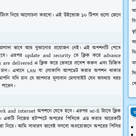
প্
আ
টিংস নিয়ে আলোচনা করবো। এই উইন্ডোজ ১০ টিপস গুলো জেনে
ব
কৃ
আর
আলাদা ভাবে আর বুঝানোর প্রয়োজন নেই। এই অপশনটি পেতে
ব
ে হবে। এরপর update and security তে ক্লিক করে advance
are delivered এ ক্লিক করে ভেতরে প্রবেশ করুন এবং চিহ্নিত
ভ্
 চান। এখানে LAN বা লোকালি আপডেট করার অপশন থাকার
স
নি যদি চান যে আপনার মূল্যবান মেগাবাইট যেন অযথায় খরচ
খে
 পারেন।
k and internet অপশনে যেতে হবে। এরপর wi-fi ট্যাবে ক্লিক
অ
ে। একটি নিজের হটস্পটে অপরের পিসিকে এড করার আরেকটি
রা নিয়ে। আমি সাধারণ ভাবেই বলবো অপ্রয়োজনে অপরের পিসির