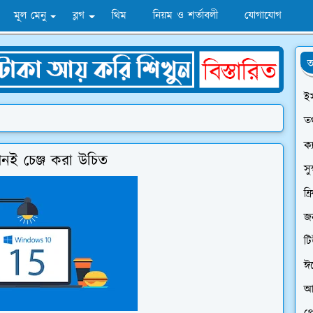
মূল মেনু
ব্লগ
থিম
নিয়ম ও শর্তাবলী
যোগাযোগ
অ
ই
তথ
ক্
নই চেঞ্জ করা উচিত
সু
ফ্
জন
ট
ঈ
আ