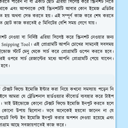
াইজ করতে পারেন না বা একটি ছোট এরিয়া সিলেক্ট করে স্ক্রিনশট নিতে
হয়ে থাকে এবং আপনাকে সেই স্ক্রিনশটটি আবার কোন ইমেজ এডিটর
করতে হয় অথবা সেভ করতে হয়। এই সম্পূর্ণ কাজ করে শেষ করতে
র মত ছোট কাজ করতেই ৫ মিনিটের বেশি সময় লেগে যায়।
নশট নেওয়া বা নির্দিষ্ট এরিয়া সিলেক্ট করে স্ক্রিনশট নেওয়ার জন্য
াম Snipping Tool। এই প্রোগ্রামটি আপনি চোখের সামনেই সবসময়
োজ স্টার্ট মেনু থেকে সার্চ করে প্রোগ্রামটি ওপেন করতে হবে।
পরেই ওপরে সার্চ রেজাল্টের মধ্যে আপনি প্রোগ্রামটি পেয়ে যাবেন।
 হবে।
টেক্সট ফিল্ডে ইমোজি ইন্টার করা নিয়ে কখনো সমস্যায় পড়েন নি
সে আমরা যে ট্রেডিশনাল হার্ডওয়্যার কীবোর্ড ব্যবহার করে টাইপ
 তাই উইন্ডোজে কোনো টেক্সট ফিল্ডে ইমোজি ইনপুট করতে হলে
ড়া কোনো উপায় ছিলোনা। তবে অনেকেই হয়তো জানেন না যে
স আপডেট বিল্ট ইন ইমোজি ইনপুট করার অপশন দেওয়া হয়েছে এবং
্রোগ্রাম আছে সবজায়গাতেই কাজ করে।