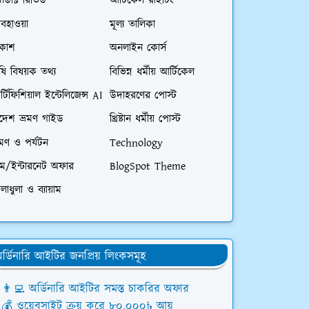
রোডাক্ট রিভিউ
আর্টিকেল রাইটিং
বহাওয়া
মূল্য তালিকা
িকাশ
অনলাইন কোর্স
ষি বিষয়ক তথ্য
বিভিন্ন ধর্মীয় আর্টিকেল
্টিফিশিয়াল ইন্টেলিজেন্স AI
উদাহরণের পোস্ট
িদেশ ভ্রমণ গাইড
খ্রিষ্টান ধর্মীয় পোস্ট
রমণ ও পর্যটন
Technology
িম/ইন্টারনেট অফার
BlogSpot Theme
লাধুলা ও ব্যায়াম
র্ডিনারি আইটির জনপ্রিয় লিংকসমূহ
👨‍💻 অর্ডিনারি আইটির সমস্ত চাকরির অফার
💰 ওয়েবসাইট ক্রয় করে ৮০,০০০৳ আয়