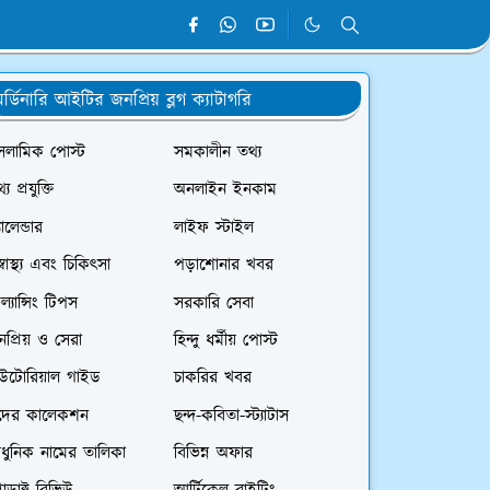
র্ডিনারি আইটির জনপ্রিয় ব্লগ ক্যাটাগরি
সলামিক পোস্ট
সমকালীন তথ্য
্য প্রযুক্তি
অনলাইন ইনকাম
যালেন্ডার
লাইফ স্টাইল
স্বাস্থ্য এবং চিকিৎসা
পড়াশোনার খবর
রিল্যান্সিং টিপস
সরকারি সেবা
প্রিয় ও সেরা
হিন্দু ধর্মীয় পোস্ট
িউটোরিয়াল গাইড
চাকরির খবর
দের কালেকশন
ছন্দ-কবিতা-স্ট্যাটাস
ধুনিক নামের তালিকা
বিভিন্ন অফার