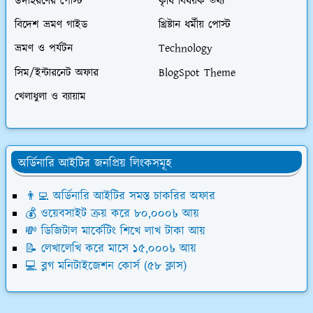
উদাহরণের পোস্ট
কৃষি বিষয়ক তথ্য
বিদেশ ভ্রমণ গাইড
খ্রিষ্টান ধর্মীয় পোস্ট
ভ্রমণ ও পর্যটন
Technology
সিম/ইন্টারনেট অফার
BlogSpot Theme
খেলাধুলা ও ব্যায়াম
অর্ডিনারি আইটির জনপ্রিয় লিংকসমূহ
👨‍💻 অর্ডিনারি আইটির সমস্ত চাকরির অফার
💰 ওয়েবসাইট ক্রয় করে ৮০,০০০৳ আয়
💸 ডিজিটাল মার্কেটিং শিখে লাখ টাকা আয়
📝 লেখালেখি করে মাসে ১৫,০০০৳ আয়
💻 ব্লগ মনিটাইজেশন কোর্স (৫৮ ক্লাস)