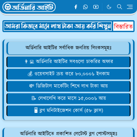
অর্ডিনারি আইটির সর্বাধিক জনপ্রিয় লিংকসমূহঃ
👨‍💻 অর্ডিনারি আইটির সবগুলো চাকরির অফার
💰 ওয়েবসাইট ক্রয় করে ৮০,০০০৳ ইনকাম
💸 ডিজিটাল মার্কেটিং শিখে লাখ টাকা আয়
📝 লেখালেখি করে মাসে ১৫,০০০৳ আয়
🖥️ ব্লগ মনিটাইজেশন কোর্স (৫৮ ক্লাস)
অর্ডিনারি আইটিতে প্রকাশিত লেটেস্ট ব্লগ পোস্টসমূহঃ