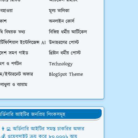
রোডাক্ট রিভিউ
আর্টিকেল রাইটিং
বহাওয়া
মূল্য তালিকা
িকাশ
অনলাইন কোর্স
ষি বিষয়ক তথ্য
বিভিন্ন ধর্মীয় আর্টিকেল
্টিফিশিয়াল ইন্টেলিজেন্স AI
উদাহরণের পোস্ট
িদেশ ভ্রমণ গাইড
খ্রিষ্টান ধর্মীয় পোস্ট
রমণ ও পর্যটন
Technology
িম/ইন্টারনেট অফার
BlogSpot Theme
লাধুলা ও ব্যায়াম
র্ডিনারি আইটির জনপ্রিয় লিংকসমূহ
👨‍💻 অর্ডিনারি আইটির সমস্ত চাকরির অফার
💰 ওয়েবসাইট ক্রয় করে ৮০,০০০৳ আয়