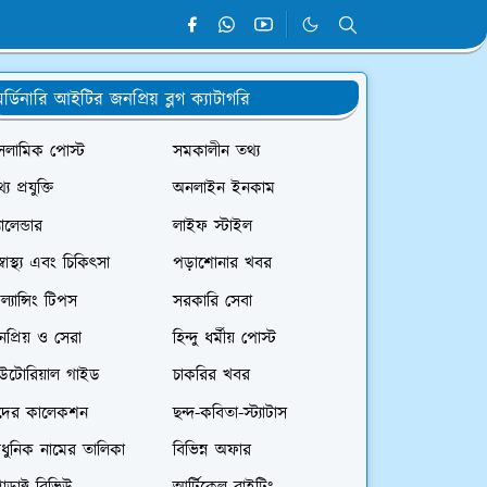
র্ডিনারি আইটির জনপ্রিয় ব্লগ ক্যাটাগরি
সলামিক পোস্ট
সমকালীন তথ্য
্য প্রযুক্তি
অনলাইন ইনকাম
যালেন্ডার
লাইফ স্টাইল
স্বাস্থ্য এবং চিকিৎসা
পড়াশোনার খবর
রিল্যান্সিং টিপস
সরকারি সেবা
প্রিয় ও সেরা
হিন্দু ধর্মীয় পোস্ট
িউটোরিয়াল গাইড
চাকরির খবর
দের কালেকশন
ছন্দ-কবিতা-স্ট্যাটাস
ধুনিক নামের তালিকা
বিভিন্ন অফার