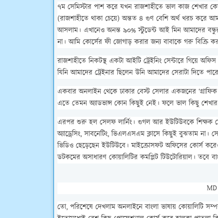
৭ম সেমিস্টার পাশ করে যখন রাজশাহীতে ভাল কাজ শেখার কোন প্র
(রাজশাহীতে থাকা চেয়ে) অন্তত ৪ গুণ বেশি অর্থ খরচ করে আমর
আসলাম। এখানেও অনন্ত ৯০% স্টুডেন্ট আই মিন আমাদের বন্ধুরা 
না। আমি কোর্সের ফী জোগাড় করার জন্য বাবাকে গরু বিক্রি 
রাজশাহীতে নিকটস্থ একটা আইটি ট্রেইনিং সেন্টারে গিয়ে অফি
যিনি আমাদের ট্রেইনার ছিলেন উনি আমাদের সেরাটা দিতে পার
একবার অনলাইন থেকে ঢাকার বেস্ট সেলার একজনের ‘গ্রাফিক ড
এতে তেমন অ্যাডভান্স কোন কিছুই নেই। ফলে ভাল কিছু শেখার
এরপর শুরু হল সেলফ লার্নিং। গুগল আর ইউটিউবকে শিক্ষক ম
অ্যাড্রেসিং, সাবনেটিং, ভিএলএসএম ক্লাসে কিছুই বুঝতাম না।
ভিডিও ছেড়েছেন ইউটিউবে। মাইক্রোসফট অফিসের কোর্স করেও
ডটকমের অসাধারণ কোয়ালিটির কমপ্লিট টিউটোরিয়াল। তবে বা
MD 
তো, পরিশেষে দেখলাম অনলাইনে বাংলা ভাষায় কোয়ালিটি সম্পন