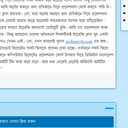
িছু শিখে ফেলেছি তখন আমার মনে হয়েছে বাংলা ভাষায় কিছু কোয়ালিটি
ি অর্থের অভাবে ভাল প্রতিষ্ঠানে গিয়ে প্রফেশনাল কোর্স করতে পারি নি।
ে ক্লাস করতাম। তো, যারা অর্থের অভাবে ভাল প্রতিষ্ঠানে গিয়ে প্রফেশনাল
পহার দেয়াটা আমার কাছে অনেকটা দায়বদ্ধতার ব্যাপার হয়ে দাঁড়িয়েছিল।
্রহের কারণে ইংরেজি কথাবার্তা মোটামুটি বুঝি। আমি যত প্রফেশনাল কাজ
। কিন্তু আমাদের দেশের অধিকাংশ শিক্ষার্থীরাই ইংরেজি ক্লাস খুব একটা
িয়ালও তেমন নেই। তো, এসব কারণেই মূলত
ordinaryit.com
এর জন্ম।
ারনেট রিলেটেড সফট স্কিলকে প্রাধান্য দেয়া হচ্ছে। বর্তমানে সফট স্কিলে
েখে কম্পিউটার রিলেটেড প্রফেশনাল কোর্স উপহার দিয়ে ডিজিটাল বাংলাদেশ
 আইটি
টিম কাজ করে যাবে। আর শুরু থেকেই চেয়েছি অর্ডিনারি আইটির
।”
য করতে এখানে ক্লিক করুন