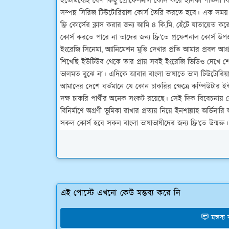
ইতোমধ্যেই বেশ কিছু প্রোফেশনাল কোর্স করে হালকা পাতলা ক
সম্পন্ন সিরিজ টিউটোরিয়াল কোর্স তৈরি করতে হবে। এক সময় আম
ফ্রি কোর্সের ক্লাস করার জন্য আমি ৪ কি.মি. হেঁটে যাতায়েত কর
কোর্স করতে পারে না তাদের জন্য ফ্রি’তে প্রফেশনাল কোর্স উ
ইংরেজি সিনেমা, অ্যানিমেশন মুভি দেখার প্রতি আমার প্রবল আগ
শিখেছি ইউটিউব থেকে তার প্রায় সবই ইংরেজি ভিডিও দেখে শেখা
ভালমত বুঝে না। এদিকে আবার বাংলা ভাষাতে ভাল টিউটোর
আমাদের দেশে বর্তমানে যে কোন চাকরির ক্ষেত্রে কম্পিউটার ইন্ট
দক্ষ চাকরি পার্থীর অনেক সংকট রয়েছে। সেই দিক বিবেচনায় র
বিনির্মাণে অগ্রণী ভূমিকা রাখার প্রত্যয় নিয়ে ইনশাল্লাহ
অর্ডিনারি
সকল কোর্স হবে সকল বাংলা ভাষাভাষীদের জন্য ফ্রি’তে উন্মক্ত
এই পোস্টে এখনো কেউ মন্তব্য করে নি
মন্তব্