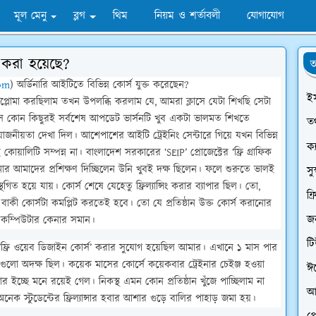
মূল মেনু
ব্লগ
থিম
নিয়ম ও শর্তাবলী
যোগাযোগ
ত করা হয়েছে?
অ
com
) অর্ডিনারি আইটিতে বিভিন্ন কোর্স যুক্ত করেছেন?
ই
প্লোমা করছিলাম তখন উপলব্ধি করলাম যে, আমরা ক্লাসে যেটা শিখছি সেটা
লাসে কোন কিছুরই সর্বশেষ আপডেট ভার্সনটি খুব একটা ভালমত শিখতে
তথ
োজনীয়তা দেখা দিল। আশেপাশের আইটি ট্রেইনিং সেন্টারে গিয়ে যখন বিভিন্ন
ক্
য়ালিটি সম্পন্ন না। বাংলাদেশ সরকারের ‘SEIP’ প্রোজেক্টের ‘ফ্রি গ্রাফিক
র আমাদের প্রশিক্ষণ দিচ্ছিলেন উনি খুবই দক্ষ ছিলেন। ফলে শুরুতে ভালই
সু
িত হয়ে যায়। কোর্স শেষে যেহেতু ফ্রিল্যান্সিং করার ব্যাপার ছিল। তো,
ফ্
কী কোর্সটা কমপ্লিট করতেই হবে। তো যে প্রতিষ্ঠান উক্ত কোর্স করানোর
জন
া কম্পিউটার কেনার সমান।
ট
‘ফ্রি ওয়েব ডিজাইন কোর্স’ করার সুযোগ হয়েছিল আমার। এখানে ১ মাস পার
রগুলো অদক্ষ ছিল। কয়েক মাসের কোর্সে কয়েকবার ট্রেইনার চেইঞ্জ হওয়া
ঈ
র ইচ্ছে মনে রয়েই গেল। নিকস্থ এমন কোন প্রতিষ্ঠান খুঁজে পাচ্ছিলাম না
আ
 স্টুডেন্টের ফ্রিল্যান্সার হবার আশার গুড়ে বালির পাহাড় জমা হয়।