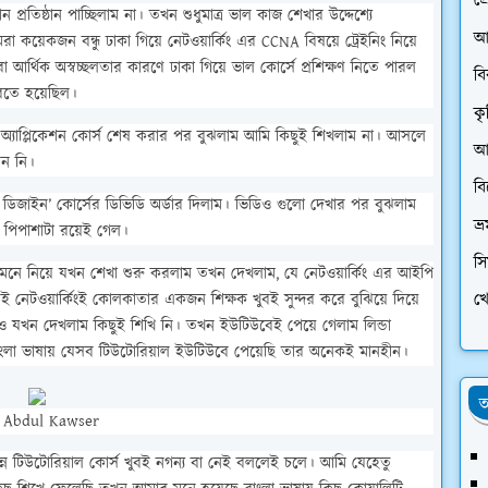
প্
তিষ্ঠান পাচ্ছিলাম না। তখন শুধুমাত্র ভাল কাজ শেখার উদ্দেশ্যে
আ
া কয়েকজন বন্ধু ঢাকা গিয়ে নেটওয়ার্কিং এর CCNA বিষয়ে ট্রেইনিং নিয়ে
আর্থিক অস্বচ্ছলতার কারণে ঢাকা গিয়ে ভাল কোর্সে প্রশিক্ষণ নিতে পারল
ব
করতে হয়েছিল।
কৃ
স অ্যাপ্লিকেশন কোর্স শেষ করার পর বুঝলাম আমি কিছুই শিখলাম না। আসলে
আর
েন নি।
ব
িজাইন’ কোর্সের ডিভিডি অর্ডার দিলাম। ভিডিও গুলো দেখার পর বুঝলাম
ভ্
 পিপাশাটা রয়েই গেল।
স
েনে নিয়ে যখন শেখা শুরু করলাম তখন দেখলাম, যে নেটওয়ার্কিং এর আইপি
খে
 সেই নেটওয়ার্কিংই কোলকাতার একজন শিক্ষক খুবই সুন্দর করে বুঝিয়ে দিয়ে
 যখন দেখলাম কিছুই শিখি নি। তখন ইউটিউবেই পেয়ে গেলাম লিন্ডা
ংলা ভাষায় যেসব টিউটোরিয়াল ইউটিউবে পেয়েছি তার অনেকই মানহীন।
অ
Abdul Kawser
্ন টিউটোরিয়াল কোর্স খুবই নগন্য বা নেই বললেই চলে। আমি যেহেতু