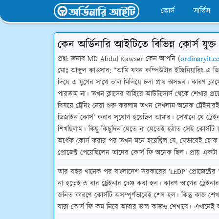
কোর্স
সার্ভিস
কেন অর্ডিনারি আইটিতে বিভিন্ন কোর্স যুক্
প্রশ্ন: জনাব MD Abdul Kawser কেন আপনি (
ordinaryit.
মোঃ আব্দুল কাওসার:
“আমি যখন কম্পিউটার ইঞ্জিনিয়ারিং-এ ডি
দিয়ে এ যুগের সাথে তাল মিলিয়ে চলা প্রায় অসম্ভব। কারণ ক্
পারতাম না। তখন ক্লাসের বাহিরে আউটসোর্স থেকে শেখার প্রয়
বিষয়ে ট্রেনিং নেয়া শুরু করলাম তখন দেখলাম অনেক ট্রেইনারই কো
ডিজাইন কোর্স’ করার সুযোগ হয়েছিল আমার। সেখানে যে ট্রেইনা
শিখছিলাম। কিছু কিছুদিন যেতে না যেতেই হঠাত সেই কোর্সটি স্থগ
অর্ধেক কোর্স করার পর তখন মনে হয়েছিল যে, যেভাবেই হোক বা
প্রোজেক্ট পেয়েছিলেন তাদের কোর্স ফি অনেক ছিল। প্রায় একট
তার বছর খানেক পর বাংলাদেশ সরকারের ‘LEDP’ প্রোজেক্টের 
না হতেই ৩ বার ট্রেইনার চেঞ্জ করা হল। কারণ আগের ট্রেইনা
জনিত কারণে কোর্সটি অসম্পূর্ণভাবেই শেষ হল। কিন্তু কাজ শেখা
যারা কোর্স ফি কম নিবে আবার ভাল কাজও শেখাবে। এখানেই অনেক