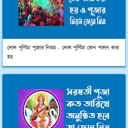
দোল পূর্ণিমা পূজার নিয়ম - দোল পূর্ণিমা কেন পালন করা
হয়