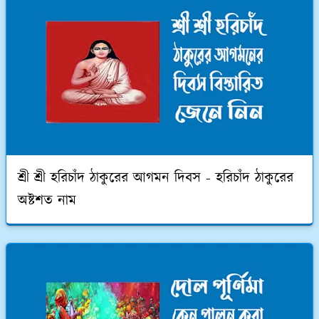
শ্রী শ্রী হরিচাঁদ ঠাকুরের আগমন দিবস - হরিচাঁদ ঠাকুরের
অষ্টশত নাম