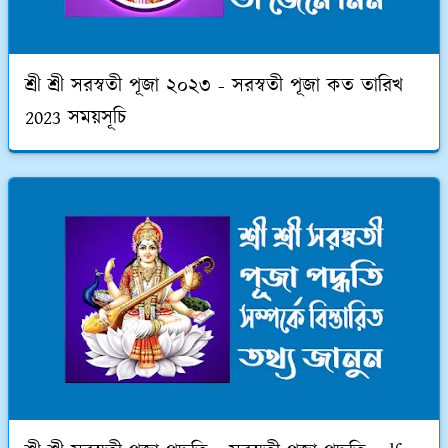
শ্রী শ্রী সরস্বতী পূজা ২০২৩ - সরস্বতী পূজা কত তারিখ
2023 সময়সূচি