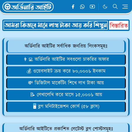
অর্ডিনারি আইটির সর্বাধিক জনপ্রিয় লিংকসমূহঃ
👨‍💻 অর্ডিনারি আইটির সবগুলো চাকরির অফার
💰 ওয়েবসাইট ক্রয় করে ৮০,০০০৳ ইনকাম
💸 ডিজিটাল মার্কেটিং শিখে লাখ টাকা আয়
📝 লেখালেখি করে মাসে ১৫,০০০৳ আয়
🖥️ ব্লগ মনিটাইজেশন কোর্স (৫৮ ক্লাস)
অর্ডিনারি আইটিতে প্রকাশিত লেটেস্ট ব্লগ পোস্টসমূহঃ