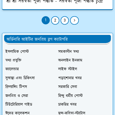
শ্রী শ্রী সরস্বতী পূজা পদ্ধতি - সরস্বতী পূজা পদ্ধতি pdf
1
2
3
অর্ডিনারি আইটির জনপ্রিয় ব্লগ ক্যাটাগরি
ইসলামিক পোস্ট
সমকালীন তথ্য
তথ্য প্রযুক্তি
অনলাইন ইনকাম
ক্যালেন্ডার
লাইফ স্টাইল
সুস্বাস্থ্য এবং চিকিৎসা
পড়াশোনার খবর
ফ্রিল্যান্সিং টিপস
সরকারি সেবা
জনপ্রিয় ও সেরা
হিন্দু ধর্মীয় পোস্ট
টিউটোরিয়াল গাইড
চাকরির খবর
ঈদের কালেকশন
ছন্দ-কবিতা-স্ট্যাটাস