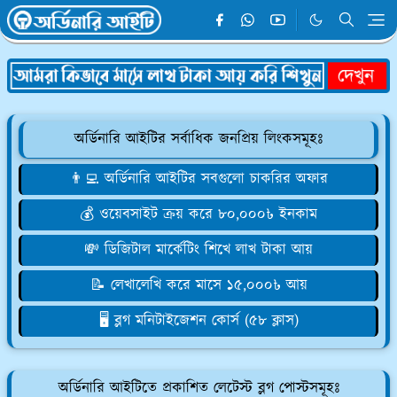
অর্ডিনারি আইটির সর্বাধিক জনপ্রিয় লিংকসমূহঃ
👨‍💻 অর্ডিনারি আইটির সবগুলো চাকরির অফার
💰 ওয়েবসাইট ক্রয় করে ৮০,০০০৳ ইনকাম
💸 ডিজিটাল মার্কেটিং শিখে লাখ টাকা আয়
📝 লেখালেখি করে মাসে ১৫,০০০৳ আয়
🖥️ ব্লগ মনিটাইজেশন কোর্স (৫৮ ক্লাস)
অর্ডিনারি আইটিতে প্রকাশিত লেটেস্ট ব্লগ পোস্টসমূহঃ