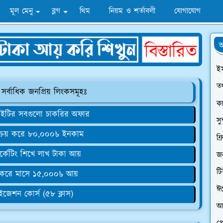
মূল মেনু
ব্লগ
থিম
নিয়ম ও শর্তাবলী
যোগাযোগ
অ
ই
তথ
 সর্বাধিক জনপ্রিয় লিংকসমূহঃ
ক্
 আইটির সবগুলো চাকরির অফার
সু
ক্রয় করে ৮০,০০০৳ ইনকাম
ফ্
র্কেটিং শিখে লাখ টাকা আয়
জন
ট
 করে মাসে ১৫,০০০৳ আয়
ঈ
টাইজেশন কোর্স (৫৮ ক্লাস)
আ