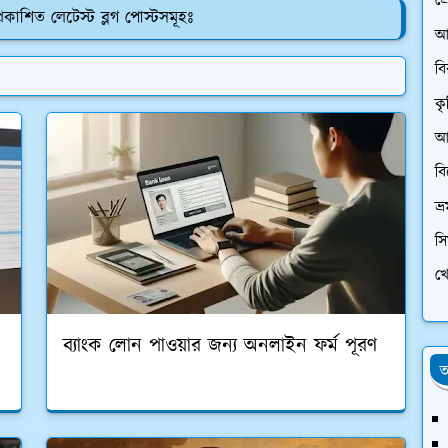
প্
রকাশিত লেটেস্ট ব্লগ পোস্টসমূহঃ
আ
ব
কৃ
আর
ব
ভ্
স
খে
ব্যাংক লোন পাওয়ার জন্য অনলাইন ফর্ম পূরণ
অ