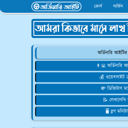
কোর্স
সার্ভিস
অর্ডিনারি আইটির
👨‍💻 অর্ডিনারি
💰 ওয়েবসাইট 
💸 ডিজিটাল মা
📝 লেখালেখি
🖥️ ব্লগ মনি