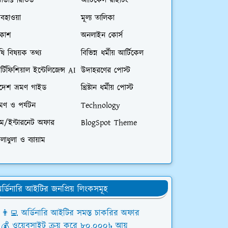
রোডাক্ট রিভিউ
আর্টিকেল রাইটিং
বহাওয়া
মূল্য তালিকা
িকাশ
অনলাইন কোর্স
ষি বিষয়ক তথ্য
বিভিন্ন ধর্মীয় আর্টিকেল
্টিফিশিয়াল ইন্টেলিজেন্স AI
উদাহরণের পোস্ট
িদেশ ভ্রমণ গাইড
খ্রিষ্টান ধর্মীয় পোস্ট
রমণ ও পর্যটন
Technology
িম/ইন্টারনেট অফার
BlogSpot Theme
লাধুলা ও ব্যায়াম
র্ডিনারি আইটির জনপ্রিয় লিংকসমূহ
👨‍💻 অর্ডিনারি আইটির সমস্ত চাকরির অফার
💰 ওয়েবসাইট ক্রয় করে ৮০,০০০৳ আয়