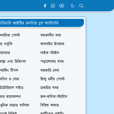
র্ডিনারি আইটির জনপ্রিয় ব্লগ ক্যাটাগরি
সলামিক পোস্ট
সমকালীন তথ্য
্য প্রযুক্তি
অনলাইন ইনকাম
যালেন্ডার
লাইফ স্টাইল
স্বাস্থ্য এবং চিকিৎসা
পড়াশোনার খবর
রিল্যান্সিং টিপস
সরকারি সেবা
প্রিয় ও সেরা
হিন্দু ধর্মীয় পোস্ট
িউটোরিয়াল গাইড
চাকরির খবর
দের কালেকশন
ছন্দ-কবিতা-স্ট্যাটাস
ধুনিক নামের তালিকা
বিভিন্ন অফার