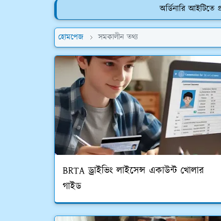
অর্ডিনারি আইটিতে প্
হোমপেজ
সমকালীন তথ্য
BRTA ড্রাইভিং লাইসেন্স একাউন্ট খোলার
গাইড