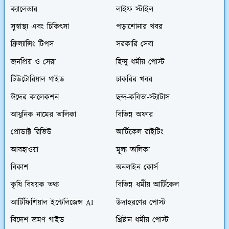
ক্যালেন্ডার
লাইফ স্টাইল
সুস্বাস্থ্য এবং চিকিৎসা
পড়াশোনার খবর
ফ্রিল্যান্সিং টিপস
সরকারি সেবা
জনপ্রিয় ও সেরা
হিন্দু ধর্মীয় পোস্ট
টিউটোরিয়াল গাইড
চাকরির খবর
ঈদের কালেকশন
ছন্দ-কবিতা-স্ট্যাটাস
আধুনিক নামের তালিকা
বিভিন্ন অফার
প্রোডাক্ট রিভিউ
আর্টিকেল রাইটিং
আবহাওয়া
মূল্য তালিকা
বিকাশ
অনলাইন কোর্স
কৃষি বিষয়ক তথ্য
বিভিন্ন ধর্মীয় আর্টিকেল
আর্টিফিশিয়াল ইন্টেলিজেন্স AI
উদাহরণের পোস্ট
বিদেশ ভ্রমণ গাইড
খ্রিষ্টান ধর্মীয় পোস্ট