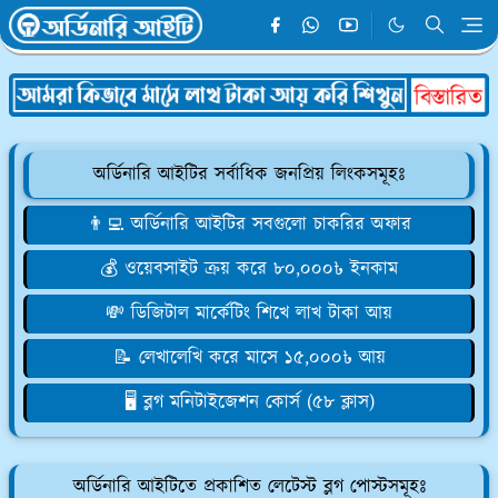
অর্ডিনারি আইটির সর্বাধিক জনপ্রিয় লিংকসমূহঃ
👨‍💻 অর্ডিনারি আইটির সবগুলো চাকরির অফার
💰 ওয়েবসাইট ক্রয় করে ৮০,০০০৳ ইনকাম
💸 ডিজিটাল মার্কেটিং শিখে লাখ টাকা আয়
📝 লেখালেখি করে মাসে ১৫,০০০৳ আয়
🖥️ ব্লগ মনিটাইজেশন কোর্স (৫৮ ক্লাস)
অর্ডিনারি আইটিতে প্রকাশিত লেটেস্ট ব্লগ পোস্টসমূহঃ